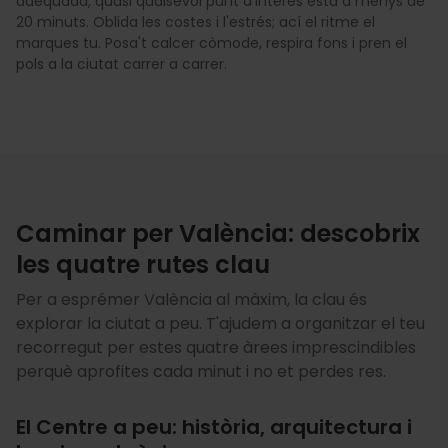
adequada, quasi qualsevol punt d'interés està a menys de
20 minuts. Oblida les costes i l'estrés; ací el ritme el
marques tu. Posa't calcer còmode, respira fons i pren el
pols a la ciutat carrer a carrer.
Caminar per València: descobrix
les quatre rutes clau
Per a esprémer València al màxim, la clau és
explorar la ciutat a peu. T'ajudem a organitzar el teu
recorregut per estes quatre àrees imprescindibles
perquè aprofites cada minut i no et perdes res.
El Centre a peu: història, arquitectura i