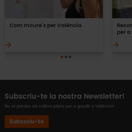
Com moure's per València
Recor
per a
Subscriu-te la nostra Newsletter!
No et perdes els millors plans per a gaudir a València!
Subscriu-te