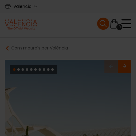
Skip
Valencià
to
main
Mobile menu ex
content
0
Main
Breadcrumb
Com moure's per València
navigation