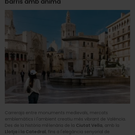
barris amb ànima
Carreraja entre monuments medievals, mercats
emblemàtics i l'ambient creatiu més vibrant de València.
Des de la història mil·lenària de la
Ciutat Vella
, amb la
Llotja i la Catedral
, fins a l'elegància senyorial de