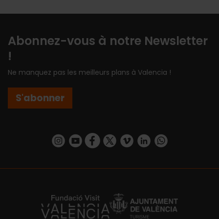
Abonnez-vous à notre Newsletter
!
Ne manquez pas les meilleurs plans à Valencia !
S'abonner
https://www.instagram.com/visit_valencia/
https://www.youtube.com/user/Turisvalenc
https://www.facebook.com/Valencia.E
https://twitter.com/ValenciaEspa
https://vimeo.com/visitvalen
https://www.linkedin.com/company/turismo-valencia/
https://api.whatsapp.com/send/?
https://fundacion.visitvalencia.com/