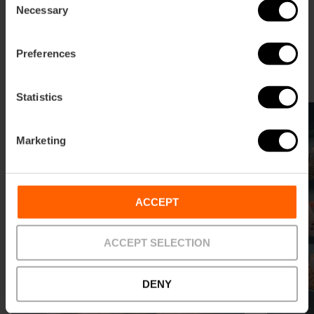
Necessary
Selection
Shopping dans l'Ensanche
Preferences
Le paradis du shopping à Valencia
Statistics
Marketing
ACCEPT
ACCEPT SELECTION
DENY