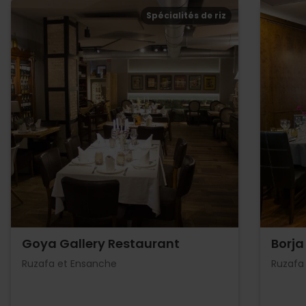
Spécialités de riz
Goya Gallery Restaurant
Borja
Ruzafa et Ensanche
Ruzafa