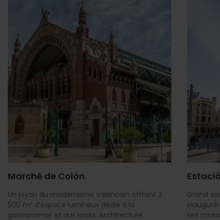
Marché de Colón
Estació
Un joyau du modernisme valencien offrant 3
Grand ex
500 m² d’espace lumineux dédié à la
inauguré 
gastronomie et aux loisirs. Architecture
ses mosa