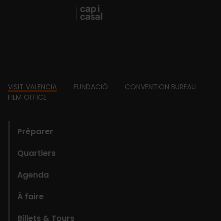
Footer
VISIT VALENCIA
FUNDACIÓ
CONVENTION BUREAU
FILM OFFICE
domains
Préparer
Quartiers
Agenda
À faire
Billets & Tours