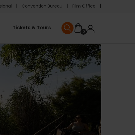
e
sional
Convention Bureau
Film Office
ader
User
Tickets & Tours
0
nu
User menu
accoun
menu