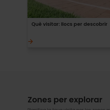
Què visitar: llocs per descobrir
Zones per explorar
Planifica la teua visita per les zones 