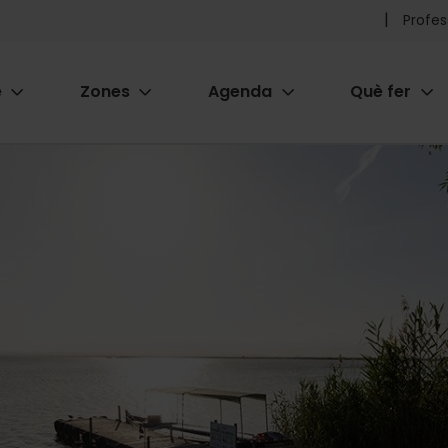
Pr
Profes
he
e
Zones
Agenda
Què fer
me
ion