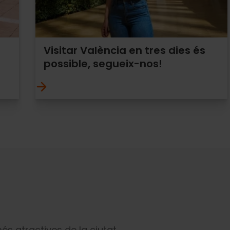
Visitar València en tres dies és
possible, segueix-nos!
més atractives de la ciutat