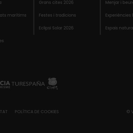
a
Grans cites 2026
Menjar i beur
lats marítims
Festes i tradicions
Experiències 
Eclipsi Solar 2026
Espais natura
es
ITAT
POLÍTICA DE COOKIES
© V