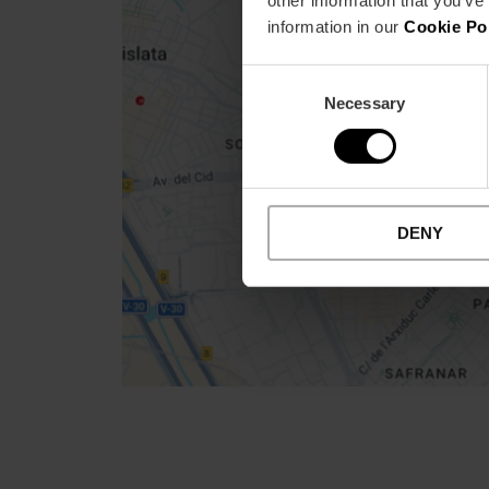
information in our
Cookie Po
Close
sidebar
map
Consent
Necessary
Selection
Get
your
location
DENY
Direccions