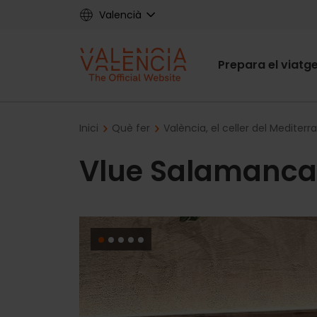
Skip
Valencià
to
main
Main
content
Prepara el viatg
navigat
Breadcrumb
Inici
Què fer
València, el celler del Mediterra
Vlue Salamanca