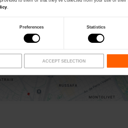
licy
.
Preferences
Statistics
Activar mapa
ACCEPT SELECTION