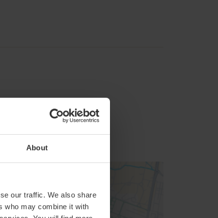
About
se our traffic. We also share
ers who may combine it with
 services. You will find more