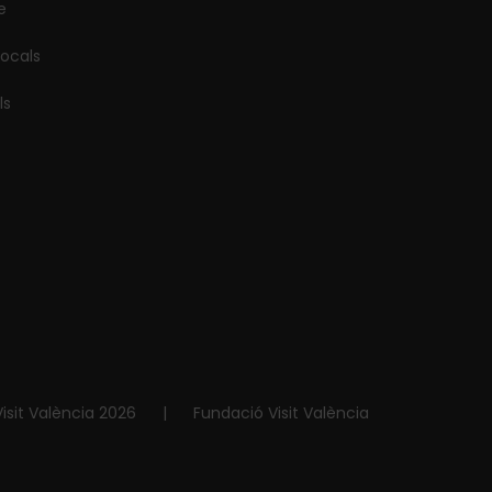
e
locals
ls
isit València 2026
|
Fundació Visit València