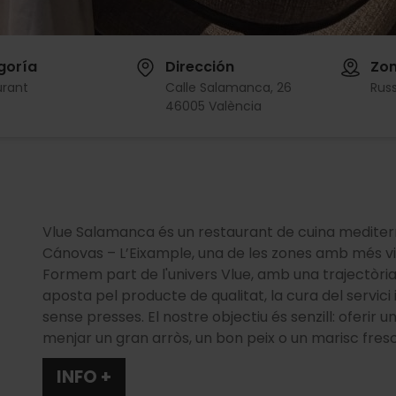
goría
Dirección
Zo
urant
Calle Salamanca, 26
Russ
46005 València
Vlue Salamanca és un restaurant de cuina mediterr
Cánovas – L’Eixample, una de les zones amb més vi
Formem part de l'univers Vlue, amb una trajectòria
aposta pel producte de qualitat, la cura del servic
sense presses. El nostre objectiu és senzill: oferir u
menjar un gran arròs, un bon peix o un marisc fres
INFO +