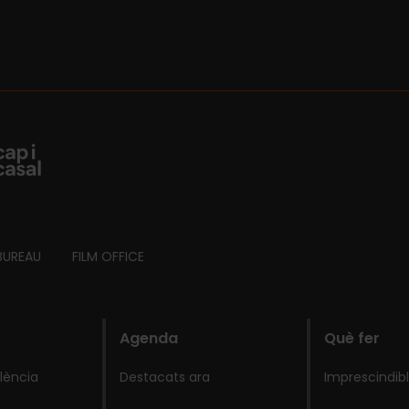
BUREAU
FILM OFFICE
Agenda
Què fer
lència
Destacats ara
Imprescindib