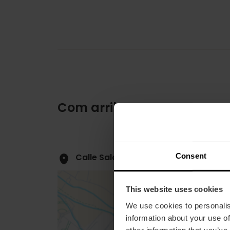
Com arribar
Consent
Calle Salamanca, 26 46005 València
This website uses cookies
We use cookies to personalis
information about your use of
other information that you’ve