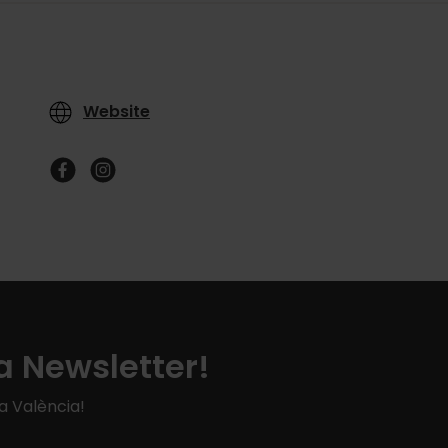
Website
a Newsletter!
 a València!