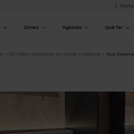
Pr
Profes
he
e
Zones
Agenda
Què fer
me
ion
ni
Els millors restaurants on menjar a València
Vlue Salam