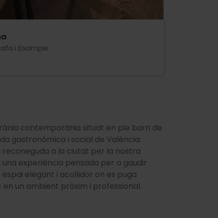
na
afa i Eixample
ània contemporània situat en ple barri de
da gastronòmica i social de València.
 reconeguda a la ciutat per la nostra
i i una experiència pensada per a gaudir
n espai elegant i acollidor on es puga
c en un ambient pròxim i professional.