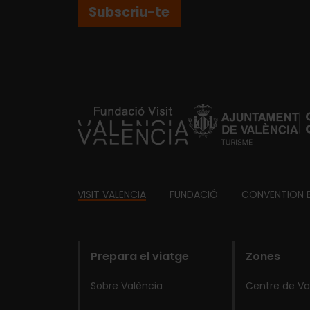
Subscriu-te
https://fundacion.visitvalencia.com/
Footer
VISIT VALENCIA
FUNDACIÓ
CONVENTION 
domains
Prepara el viatge
Zones
Sobre València
Centre de Va