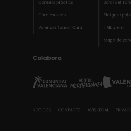
Consells pràctics
Jardí del Túri
Com moure's
Platges i pob
València Tourist Card
L'Albufera
Mapa de zon
Colabora
Footer
NOTICIES
CONTACTE
AVÍS LEGAL
PRIVAC
about