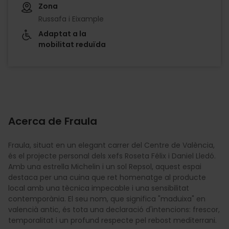
Zona
Russafa i Eixample
Adaptat a la
mobilitat reduïda
Acerca de Fraula
Fraula, situat en un elegant carrer del Centre de València,
és el projecte personal dels xefs Roseta Félix i Daniel Lledó.
Amb una estrella Michelin i un sol Repsol, aquest espai
destaca per una cuina que ret homenatge al producte
local amb una tècnica impecable i una sensibilitat
contemporània. El seu nom, que significa "maduixa" en
valencià antic, és tota una declaració d'intencions: frescor,
temporalitat i un profund respecte pel rebost mediterrani.