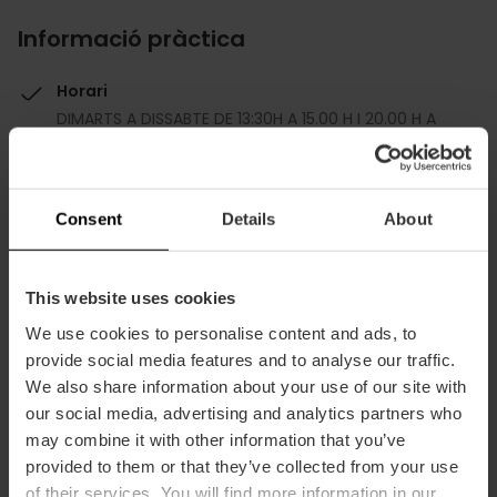
Informació pràctica
Horari
DIMARTS A DISSABTE DE 13:30H A 15.00 H I 20.00 H A
22:00H
Preu mitjà
110.00€
Consent
Details
About
This website uses cookies
We use cookies to personalise content and ads, to
provide social media features and to analyse our traffic.
Capacitat
We also share information about your use of our site with
our social media, advertising and analytics partners who
may combine it with other information that you’ve
Restaurant
provided to them or that they’ve collected from your use
25
of their services. You will find more information in our