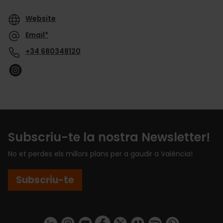
Website
Email*
+34 680348120
Subscriu-te la nostra Newsletter!
No et perdes els millors plans per a gaudir a València!
Subscriu-te