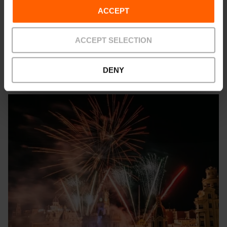
Descobrix les Falles 2026 i els monuments municipals amb
ACCEPT
explicacions accessibles en sistemes augmentatius i
alternatius de comunicació, així com en llengua de signes
amb subtítols.
ACCEPT SELECTION
Descobrix-les
DENY