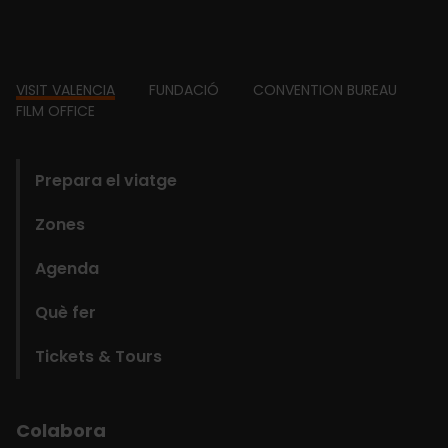
Footer
VISIT VALENCIA
FUNDACIÓ
CONVENTION BUREAU
FILM OFFICE
domains
Prepara el viatge
Zones
Agenda
Què fer
Tickets & Tours
Colabora