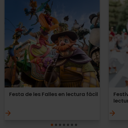
Festa de les Falles en lectura fàcil
Festi
lectu