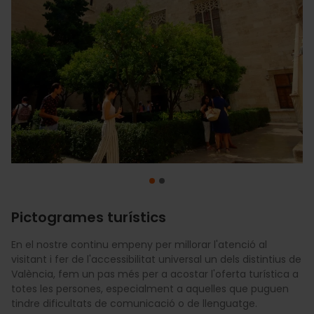
Pictogrames turístics
En el nostre continu empeny per millorar l'atenció al
visitant i fer de l'accessibilitat universal un dels distintius de
València és una ciutat oberta a tothom, i els nostres hotels
València, fem un pas més per a acostar l'oferta turística a
i espais per a esdeveniments posen totes les mesures
totes les persones, especialment a aquelles que puguen
possibles per a ser accessibles a persones amb qualsevol
tindre dificultats de comunicació o de llenguatge.
tipus de discapacitat. Si estàs pensant a organitzar un