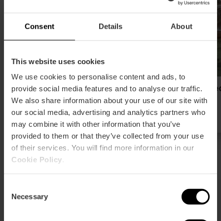
Consent
Details
About
This website uses cookies
We use cookies to personalise content and ads, to
Llotja de la Seda de València.
Cated
provide social media features and to analyse our traffic.
Patrimoni de la Humanitat
We also share information about your use of our site with
our social media, advertising and analytics partners who
may combine it with other information that you’ve
provided to them or that they’ve collected from your use
of their services. You will find more information in our
Cookie Policy
.
Consent
Necessary
Selection
Museus on perdre's