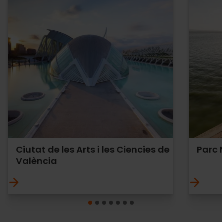
Ciutat de les Arts i les Ciencies de
Parc 
València