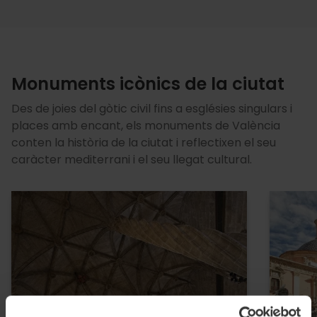
Monuments icònics de la ciutat
Des de joies del gòtic civil fins a esglésies singulars i
places amb encant, els monuments de València
conten la història de la ciutat i reflectixen el seu
caràcter mediterrani i el seu llegat cultural.