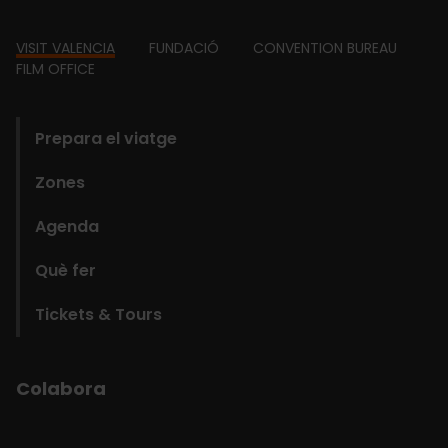
Footer
VISIT VALENCIA
FUNDACIÓ
CONVENTION BUREAU
FILM OFFICE
domains
Prepara el viatge
Zones
Agenda
Què fer
Tickets & Tours
Colabora