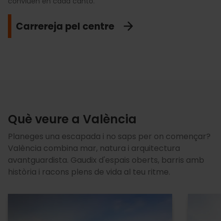
conviuen en cada cantó.
com Aragó i Albereda, ideal per a gaudir de l'aire lliure, fer
en el poblat d'
El Palmar.
esport o connectar amb els grans icones de la ciutat.
Relaxa't a la mar
Carrereja pel centre
Explora L'Albufera
Recórrec el Túria
Què veure a València
Planeges una escapada i no saps per on començar?
València combina mar, natura i arquitectura
avantguardista. Gaudix d'espais oberts, barris amb
història i racons plens de vida al teu ritme.