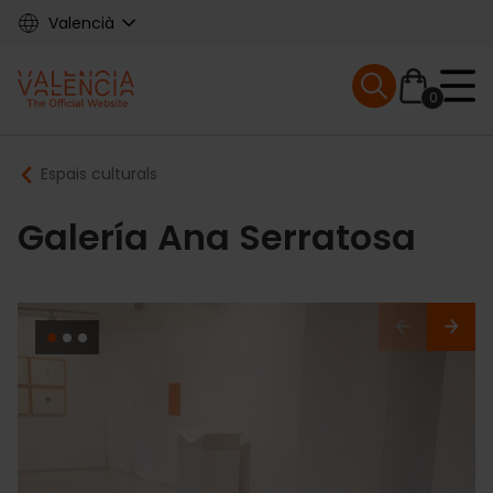
Skip
Valencià
to
main
Mobile menu ex
content
0
Main
Breadcrumb
Espais culturals
navigation
Galería Ana Serratosa