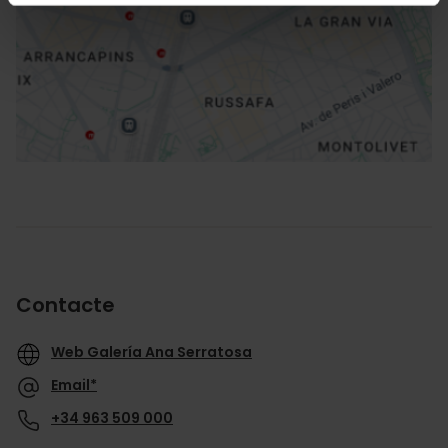
Direccions
Contacte
Web Galería Ana Serratosa
Email*
+34 963 509 000