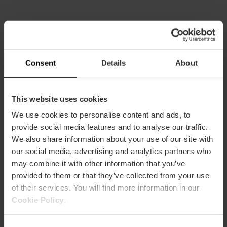
Informació pràctica
Horari
Consent
Details
About
10:00-14:00 / 17:00-20:00
This website uses cookies
We use cookies to personalise content and ads, to
provide social media features and to analyse our traffic.
We also share information about your use of our site with
our social media, advertising and analytics partners who
Com arribar
may combine it with other information that you’ve
provided to them or that they’ve collected from your use
Metro
of their services. You will find more information in our
L3,
L5,
L7,
L9
Cookie Policy
.
Bus
6,
13,
14,
15,
32,
35,
81,
C1