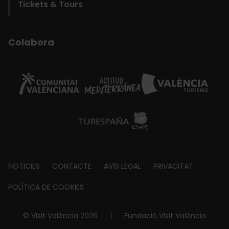
Tickets & Tours
Colabora
Footer
NOTICIES
CONTACTE
AVÍS LEGAL
PRIVACITAT
about
POLÍTICA DE COOKIES
© Visit València 2026
|
Fundació Visit València