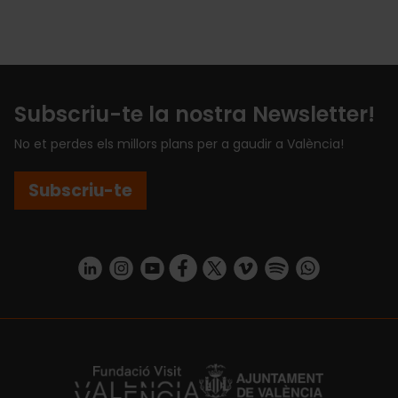
Subscriu-te la nostra Newsletter!
No et perdes els millors plans per a gaudir a València!
Subscriu-te
https://www.linkedin.com/company/turismo-valencia/mycompany/
https://www.instagram.com/visit_valencia/
https://www.youtube.com/user/Turisvale
https://www.facebook.com/turismov
https://twitter.com/Valenciatu
https://vimeo.com/visitva
https://open.spotif
https://api.whatsapp.com/se
https://fundacion.visitvalencia.com/