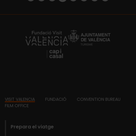
https://fundacion.visitvalencia.com/
Footer
VISIT VALENCIA
FUNDACIÓ
CONVENTION BUREAU
FILM OFFICE
domains
Prepara el viatge