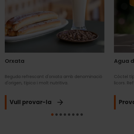
Orxata
Agua d
Beguda refrescant d'orxata amb denominació
Còctel tí
d'origen, típica i molt nutritiva.
licors. R
Vull provar-la
Prov