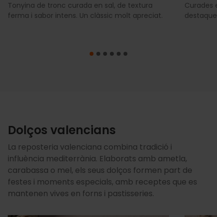
Tonyina de tronc curada en sal, de textura
Curades en
ferma i sabor intens. Un clàssic molt apreciat.
destaquen
Dolços valencians
La reposteria valenciana combina tradició i
influència mediterrània. Elaborats amb ametla,
carabassa o mel, els seus dolços formen part de
festes i moments especials, amb receptes que es
mantenen vives en forns i pastisseries.