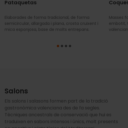
Pataquetas
Coque
Elaborades de forma tradicional, de forma
Masses fo
semicircular, allargada i plana, crosta cruixent i
embotit, 
mica esponjosa, base de molts entrepans.
valencian
Salons
Els salons i salasons formen part de la tradició
gastronòmica valenciana des de fa segles.
Tècniques ancestrals de conservació que hui es
traduïxen en sabors intensos i únics, molt presents