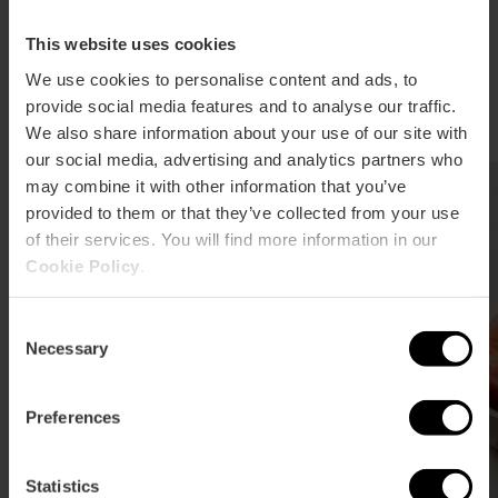
L'horta valenciana és l'origen de molts plats
tradicionals. Verdures fresques, hortalisses de
This website uses cookies
temporada i receptes senzilles donen forma a una
We use cookies to personalise content and ads, to
cuina saludable, saborosa i profundament ligada al
provide social media features and to analyse our traffic.
territori.
We also share information about your use of our site with
our social media, advertising and analytics partners who
may combine it with other information that you’ve
provided to them or that they’ve collected from your use
of their services. You will find more information in our
Cookie Policy
.
Consent
Necessary
Selection
Preferences
Statistics