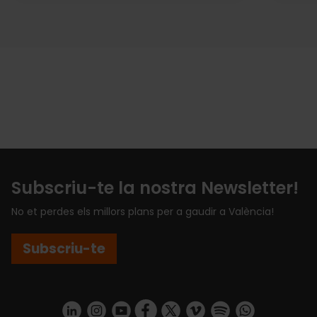
Subscriu-te la nostra Newsletter!
No et perdes els millors plans per a gaudir a València!
Subscriu-te
https://www.linkedin.com/company/turismo-valencia/mycompany/
https://www.instagram.com/visit_valencia/
https://www.youtube.com/user/Turisvale
https://www.facebook.com/turismov
https://twitter.com/Valenciatu
https://vimeo.com/visitva
https://open.spotif
https://api.whatsapp.com/se