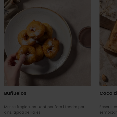
Buñuelos
Coca d
Massa fregida, cruixent per fora i tendra per
Bescuit e
dins, típica de Falles.
esmorzars