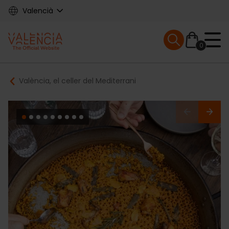
Skip
Valencià
to
main
Mobile menu ex
content
0
Main
Breadcrumb
València, el celler del Mediterrani
navigation