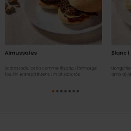
Almussafes
Blanc i
Sobrassada, ceba caramel·litzada i formatge
Llonganis
fos. Un entrepà intens i molt saborós.
amb alliol