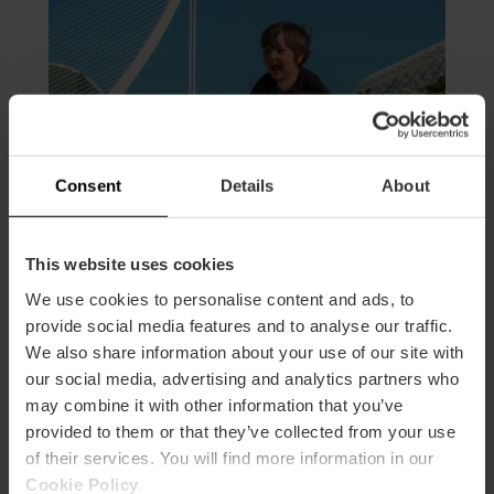
Consent
Details
About
This website uses cookies
We use cookies to personalise content and ads, to
provide social media features and to analyse our traffic.
València con niños
We also share information about your use of our site with
our social media, advertising and analytics partners who
Valencia with children
may combine it with other information that you’ve
provided to them or that they’ve collected from your use
Valencia con i bambini
of their services. You will find more information in our
Cookie Policy
.