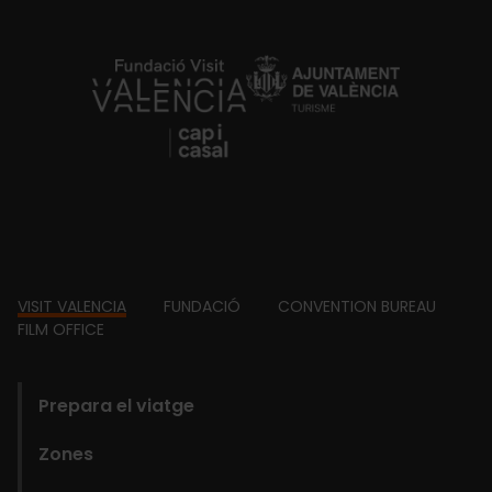
https://fundacion.visitvalencia.com/
Footer
VISIT VALENCIA
FUNDACIÓ
CONVENTION BUREAU
FILM OFFICE
domains
Prepara el viatge
Zones