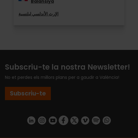
Balansiya
الإرث الأندلسي لبلنسية
Subscriu-te la nostra Newsletter!
No et perdes els millors plans per a gaudir a València!
Subscriu-te
https://www.linkedin.com/company/turismo-valencia/mycompany/
https://www.instagram.com/visit_valencia/
https://www.youtube.com/user/Turisvale
https://www.facebook.com/turismov
https://twitter.com/Valenciatu
https://vimeo.com/visitva
https://open.spotif
https://api.whatsapp.com/se