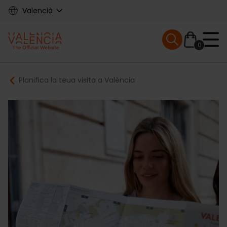
Skip
Valencià
to
main
Mobile menu ex
content
0
Main
Breadcrumb
Planifica la teua visita a València
navigation