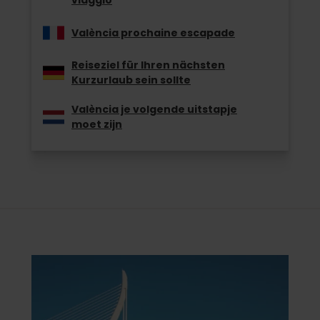
viaggio
València prochaine escapade
Reiseziel für Ihren nächsten
Kurzurlaub sein sollte
València je volgende uitstapje
moet zijn