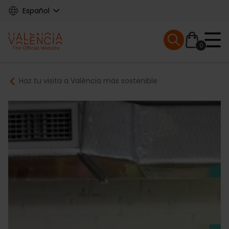
Skip
Español
to
main
Mobile menu ex
content
0
Main
Breadcrumb
Haz tu visita a València más sostenible
navigation