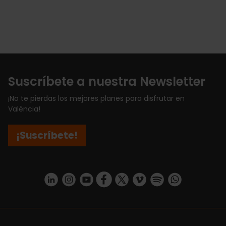
Suscríbete a nuestra Newsletter
¡No te pierdas los mejores planes para disfrutar en
València!
¡Suscríbete!
https://www.linkedin.com/company/turismo-valencia/mycompany/
https://www.instagram.com/visit_valencia/
https://www.youtube.com/user/Turisvale
https://www.facebook.com/turismov
https://twitter.com/Valenciatu
https://vimeo.com/visitva
https://open.spotif
https://api.whatsapp.com/se