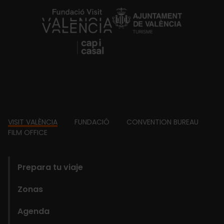
https://fundacion.visitvalencia.com/
Footer
VISIT VALÈNCIA
FUNDACIÓ
CONVENTION BUREAU
FILM OFFICE
domains
Prepara tu viaje
Zonas
Agenda