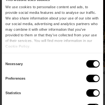
We use cookies to personalise content and ads, to
provide social media features and to analyse our traffic.
We also share information about your use of our site with
our social media, advertising and analytics partners who
may combine it with other information that you’ve
provided to them or that they’ve collected from your use
of their services. You will find more information in our
Cookie Policy
.
Consent
Necessary
Selection
Tiendas
Qué 
Preferences
Statistics