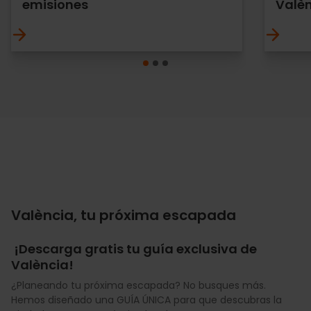
emisiones
Valè
València, tu próxima escapada
¡Descarga gratis tu guía exclusiva de
València!
¿Planeando tu próxima escapada? No busques más.
Hemos diseñado una GUÍA ÚNICA para que descubras la