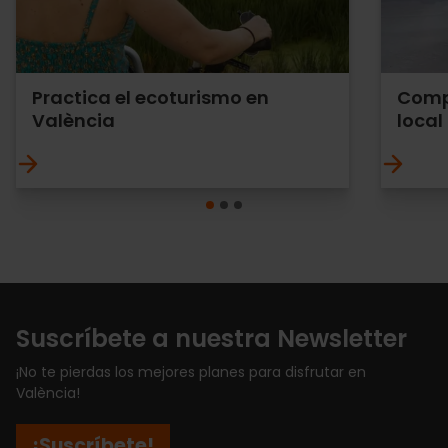
Practica el ecoturismo en
Compr
València
local
Suscríbete a nuestra Newsletter
¡No te pierdas los mejores planes para disfrutar en
València!
¡Suscríbete!