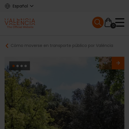
Skip
Español
to
main
Mobile menu ex
content
0
Main
Breadcrumb
Cómo moverse en transporte público por València
navigation