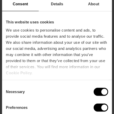
Transporte gratuito con Valencia Tourist
Consent
Details
About
Card 24, 48 y 72 horas
¿Sabías que con la Valencia Tourist Card el transporte
This website uses cookies
urbano es gratuito?
Viaja GRATIS
en el autobús, metro y
tranvía en València.
We use cookies to personalise content and ads, to
provide social media features and to analyse our traffic.
Ver más
We also share information about your use of our site with
our social media, advertising and analytics partners who
may combine it with other information that you’ve
provided to them or that they’ve collected from your use
of their services. You will find more information in our
Cookie Policy
.
Descubre València pedaleando
Consent
Necessary
Selection
València es llana e ideal para la bicicleta. Cuenta
con más de 200 km de carril bici, el Jardín del Turia
para cruzarla y diversas rutas sostenibles. Puedes
Preferences
alquilar tu bici en varias empresas de la ciudad.