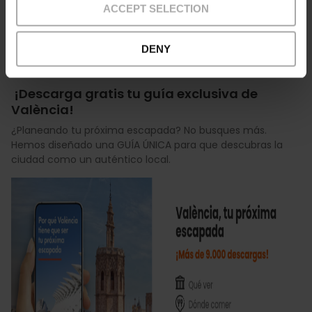
ACCEPT SELECTION
DENY
València, tu próxima escapada
¡Descarga gratis tu guía exclusiva de
València!
¿Planeando tu próxima escapada? No busques más.
Hemos diseñado una GUÍA ÚNICA para que descubras la
ciudad como un auténtico local.