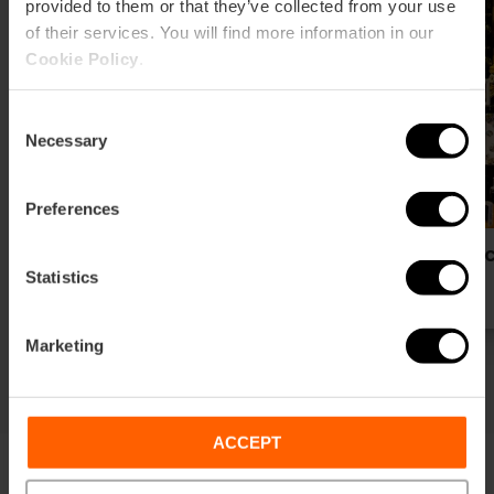
provided to them or that they’ve collected from your use
of their services. You will find more information in our
Cookie Policy
.
Consent
Necessary
Selection
Preferences
Tiendas
Qué 
Statistics
Marketing
ACCEPT