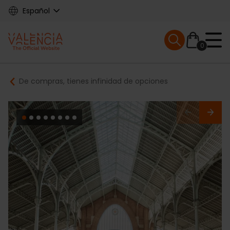
Skip
Español
to
main
Mobile menu ex
content
0
Main
Breadcrumb
De compras, tienes infinidad de opciones
navigation