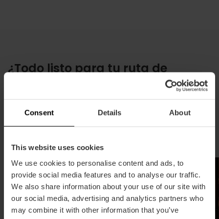
¿Todo listo para tu ruta de
compras?
Explora nuestra selección de tiendas con alma,
descubre los productos locales más auténticos o
Consent
Details
About
planifica tu visita a los grandes centros comerciales
de València.
This website uses cookies
We use cookies to personalise content and ads, to
provide social media features and to analyse our traffic.
We also share information about your use of our site with
our social media, advertising and analytics partners who
may combine it with other information that you’ve