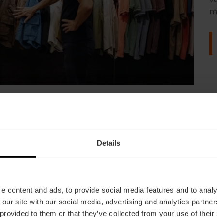
m
Details
 je hebt talloze opties
e content and ads, to provide social media features and to analy
 our site with our social media, advertising and analytics partn
 de la Paz tot de ambachtelijke ateliers in het ce
 provided to them or that they’ve collected from your use of their