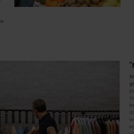
en
"
A
g
p
Va
b
a
w
e
va