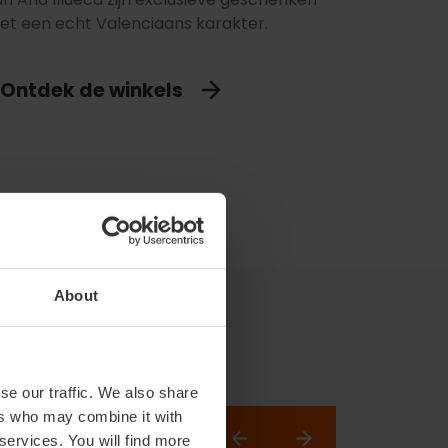
et een echt Valenciaans karakter.
Ontdek de winkels
About
se our traffic. We also share
ers who may combine it with
ntrum. Ontdek
 services. You will find more