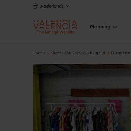
Skip
Nederlands
to
main
Main
content
Planning
navigat
Breadcrumb
Home
Maak je bezoek duurzamer
Duurzaam