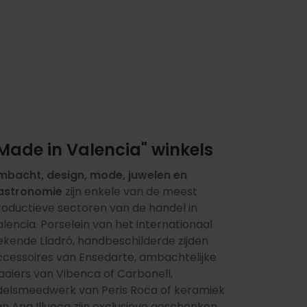
Made in Valencia" winkels
mbacht, design, mode, juwelen en
astronomie
zijn enkele van de meest
roductieve sectoren van de handel in
lencia. Porselein van het internationaal
ekende Lladró, handbeschilderde zijden
ccessoires van Ensedarte, ambachtelijke
aaiers van Vibenca of Carbonell,
delsmeedwerk van Peris Roca of keramiek
n Ana Illueca zijn exclusieve geschenken