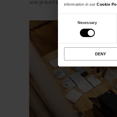
wat je kunt kopen en waar je de mees
information in our
Cookie Po
Consent
Necessary
Selection
DENY