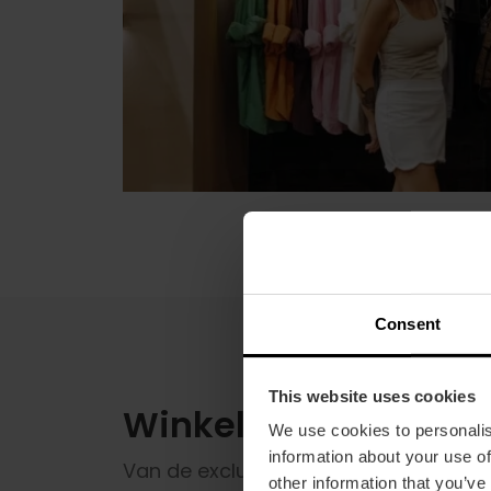
Consent
This website uses cookies
Winkelen in Valencia:
We use cookies to personalis
information about your use of
Van de exclusieve boetieks in de Calle
other information that you’ve