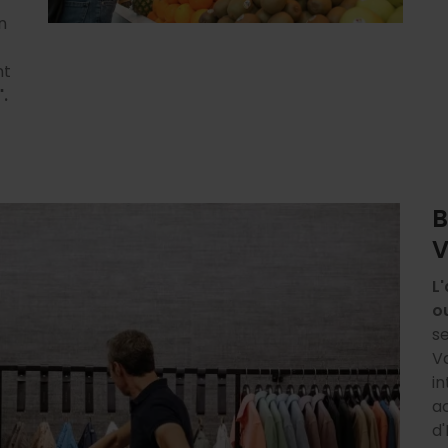
n
nt
.
B
V
L'
o
s
V
i
ac
d'