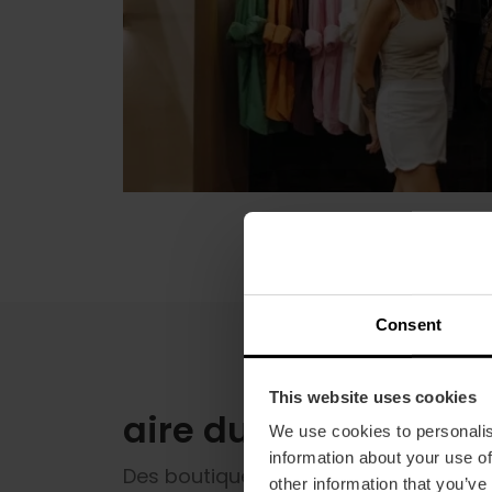
Consent
This website uses cookies
aire du shopping à V
We use cookies to personalis
information about your use of
Des boutiques exclusives de la Calle d
other information that you’ve