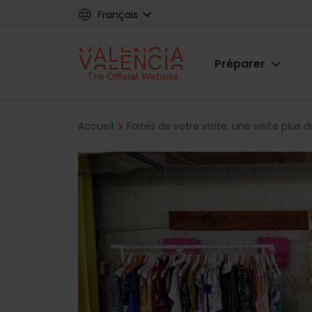
Skip
Français
to
main
Main
content
Préparer
navigat
Breadcrumb
Accueil
Faites de votre visite, une visite plus 