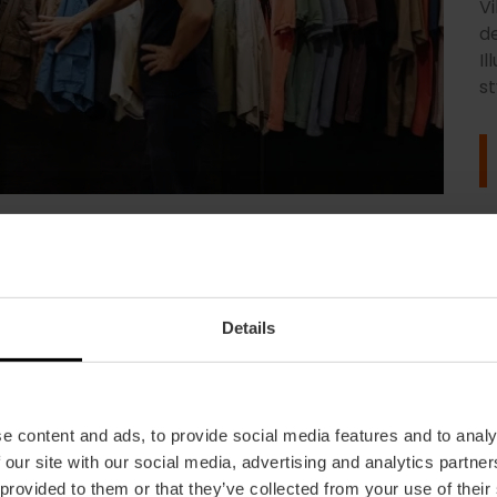
Vi
d
Il
st
Details
alencia : vous avez l'embar
e content and ads, to provide social media features and to analy
 our site with our social media, advertising and analytics partn
e la Paz aux ateliers d'artisans du centre-ville. D
 provided to them or that they’ve collected from your use of their