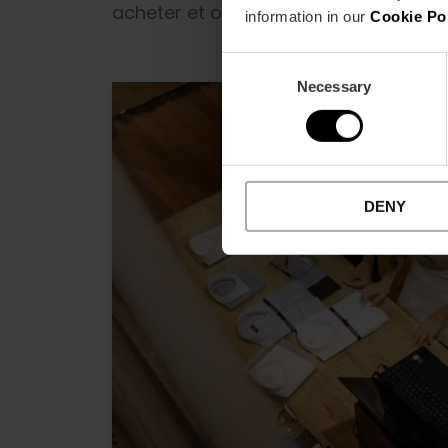
acheter et où trouver les produits les
information in our
Cookie Po
Consent
Necessary
Selection
DENY