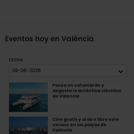
Eventos hoy en València
FECHA:
Pasea en catamarán y
Pasea
degusta la auténtica clóchina
en
de Valencia
catamarán
y
degusta
la
Cine gratis y al aire libre este
Cine
auténtica
verano en las playas de
gratis
clóchina
València
y