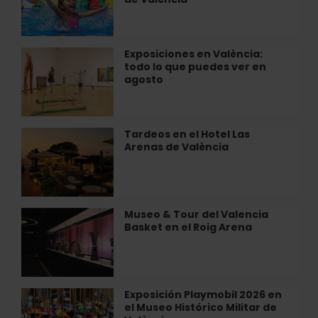
verano
en
refrescante
València
en
el
Exposiciones en València:
Exposiciones
parque
todo lo que puedes ver en
en
acuático
agosto
València:
WOW
todo
de
lo
València
que
Tardeos en el Hotel Las
Tardeos
puedes
Arenas de València
en
ver
el
en
Hotel
agosto
Las
Arenas
Museo & Tour del Valencia
Museo
de
Basket en el Roig Arena
&
València
Tour
del
Valencia
Basket
Exposición Playmobil 2026 en
Exposición
en
el Museo Histórico Militar de
Playmobil