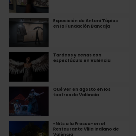
en
el
Museu
Exposición de Antoni Tàpies
Exposición
de
en la Fundación Bancaja
de
la
Antoni
Ciutat
Tàpies
en
la
Tardeos y cenas con
Tardeos
Fundación
espectáculo en València
y
Bancaja
cenas
con
espectáculo
en
Qué ver en agosto en los
Qué
València
teatros de València
ver
en
agosto
en
los
«Nits a la Fresca» en el
«Nits
teatros
Restaurante Villa Indiano de
a
de
València