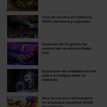
la
València
Fresca»
en
el
Cine de verano en València
Cine
Restaurante
2026: cartelera y espacios
de
Villa
verano
Indiano
en
de
València
València
2026:
Sesiones de DJ gratis las
Sesiones
cartelera
noches de verano en Radio
de
y
City
DJ
espacios
gratis
las
noches
Exposición de realidad virtual
Exposición
de
sobre el eclipse solar en
de
verano
València
realidad
en
virtual
Radio
sobre
City
el
Vive un verano refrescante
Vive
eclipse
en el parque acuático WOW
un
solar
de València