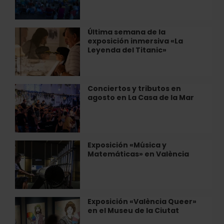
de
al
Valencia
aire
libre
Última semana de la
Última
este
exposición inmersiva «La
semana
verano
Leyenda del Titanic»
de
en
la
las
exposición
playas
inmersiva
Conciertos y tributos en
Conciertos
de
«La
agosto en La Casa de la Mar
y
València
Leyenda
tributos
del
en
Titanic»
agosto
en
Exposición «Música y
Exposición
La
Matemáticas» en València
«Música
Casa
y
de
Matemáticas»
la
en
Mar
València
Exposición «València Queer»
Exposición
en el Museu de la Ciutat
«València
Queer»