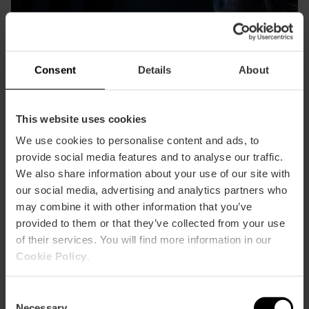
Consent
Details
About
This website uses cookies
We use cookies to personalise content and ads, to
provide social media features and to analyse our traffic.
We also share information about your use of our site with
our social media, advertising and analytics partners who
may combine it with other information that you’ve
provided to them or that they’ve collected from your use
of their services. You will find more information in our
Cookie Policy
.
Exposición de realidad virtual sobre el
Consent
Necessary