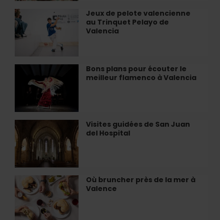
à
Jeux de pelote valencienne
Jeux
València
au Trinquet Pelayo de
de
Valencia
pelote
valencienne
au
Trinquet
Bons plans pour écouter le
Bons
Pelayo
meilleur flamenco à Valencia
plans
de
pour
Valencia
écouter
le
meilleur
Visites guidées de San Juan
Visites
flamenco
del Hospital
guidées
à
de
Valencia
San
Juan
del
Où bruncher près de la mer à
Où
Hospital
Valence
bruncher
près
de