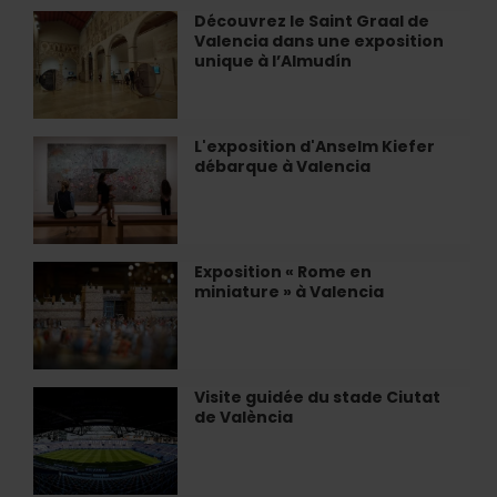
de
Découvrez le Saint Graal de
Découvrez
Valencia
Valencia dans une exposition
le
unique à l’Almudín
Saint
Graal
de
Valencia
L'exposition d'Anselm Kiefer
L'exposition
dans
débarque à Valencia
d'Anselm
une
Kiefer
exposition
débarque
unique
à
à
Valencia
Exposition « Rome en
Exposition
l’Almudín
miniature » à Valencia
«
Rome
en
miniature
»
Visite guidée du stade Ciutat
Visite
à
de València
guidée
Valencia
du
stade
Ciutat