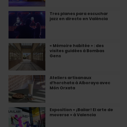
Up
Sundaze
Tres planes para escuchar
Tres
Jam
jazz en directo en València
planes
»
para
à
escuchar
Valencia
jazz
en
« Mémoire habitée » : des
«
directo
visites guidées à Bombas
Mémoire
en
Gens
habitée
València
»
:
des
Ateliers artisanaux
Ateliers
visites
d’horchata à Alboraya avec
artisanaux
guidées
Món Orxata
d’horchata
à
à
Bombas
Alboraya
Gens
avec
Exposition « ¡Bailar! El arte de
Exposition
Món
moverse » à Valencia
«
Orxata
¡Bailar!