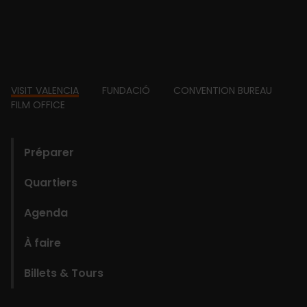
Footer
VISIT VALENCIA
FUNDACIÓ
CONVENTION BUREAU
FILM OFFICE
domains
Préparer
Quartiers
Agenda
À faire
Billets & Tours