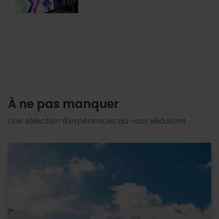
El
arte
de
moverse
»
à
Valencia
À ne pas manquer
Une sélection d'expériences qui vous séduiront