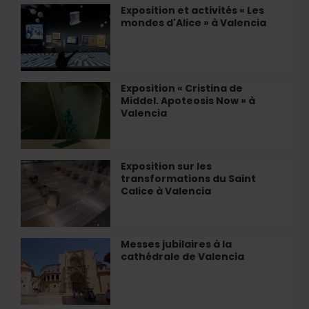
Valencia
Exposition et activités « Les
Exposition
mondes d'Alice » à Valencia
et
activités
«
Les
mondes
Exposition « Cristina de
Exposition
d'Alice
Middel. Apoteosis Now » à
«
»
Valencia
Cristina
à
de
Valencia
Middel.
Apoteosis
Exposition sur les
Exposition
Now
transformations du Saint
sur
»
Calice à Valencia
les
à
transformations
Valencia
du
Saint
Messes jubilaires à la
Messes
Calice
cathédrale de Valencia
jubilaires
à
à
Valencia
la
cathédrale