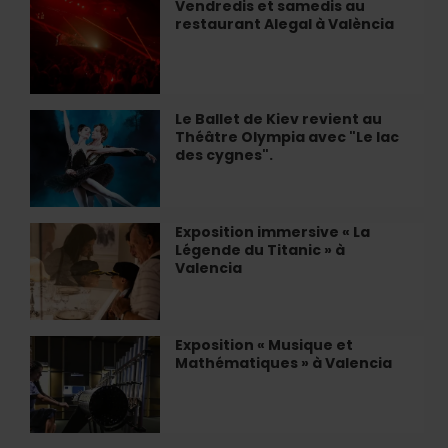
Vendredis et samedis au
Vendredis
œnotouristique
restaurant Alegal à València
et
à
samedis
València
au
restaurant
Alegal
Le Ballet de Kiev revient au
Le
à
Théâtre Olympia avec "Le lac
Ballet
València
des cygnes".
de
Kiev
revient
au
Exposition immersive « La
Exposition
Théâtre
Légende du Titanic » à
immersive
Olympia
Valencia
«
avec
La
"Le
Légende
lac
du
Exposition « Musique et
Exposition
des
Titanic
Mathématiques » à Valencia
«
cygnes".
»
Musique
à
et
Valencia
Mathématiques