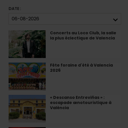
DATE :
Concerts au Loco Club, la salle
Concerts
la plus éclectique de Valencia
au
Loco
Club,
la
salle
Fête foraine d'été à Valencia
Fête
la
2026
foraine
plus
d'été
éclectique
à
de
Valencia
Valencia
2026
« Descanso Entreviñas » :
«
escapade œnotouristique à
Descanso
València
Entreviñas
»
:
escapade