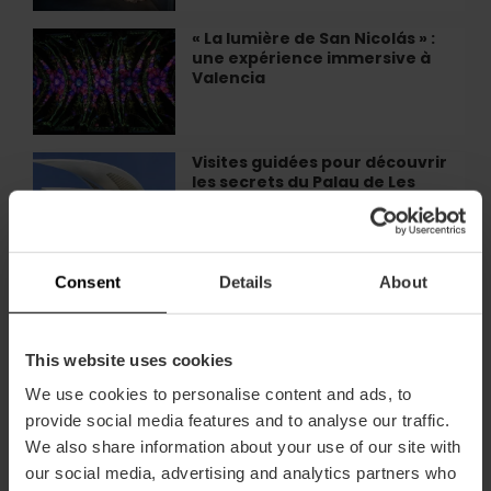
la
pensée
« La lumière de San Nicolás » :
«
»
une expérience immersive à
La
au
Valencia
lumière
MuVIM
de
San
Nicolás
Visites guidées pour découvrir
Visites
»
les secrets du Palau de Les
guidées
:
Arts
pour
une
découvrir
expérience
les
immersive
secrets
Consent
Details
About
Découvrez les Grottes de San
Découvrez
à
du
José, le secret souterrain le
les
Valencia
Palau
mieux gardé près de…
Grottes
de
de
This website uses cookies
Les
San
Arts
We use cookies to personalise content and ads, to
José,
Exposition permanente Musée
Exposition
provide social media features and to analyse our traffic.
le
des Beaux-Arts de Valencia
permanente
We also share information about your use of our site with
secret
Musée
souterrain
our social media, advertising and analytics partners who
des