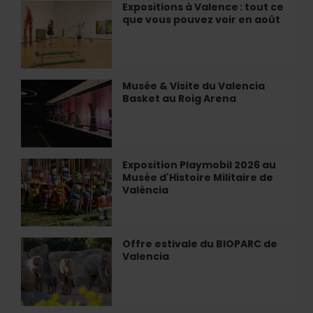
»
Expositions à Valence : tout ce
Expositions
à
que vous pouvez voir en août
à
Valencia
Valence :
tout
ce
que
Musée & Visite du Valencia
Musée
vous
Basket au Roig Arena
&
pouvez
Visite
voir
du
en
Valencia
août
Basket
Exposition Playmobil 2026 au
Exposition
au
Musée d'Histoire Militaire de
Playmobil
Roig
València
2026
Arena
au
Musée
d'Histoire
Offre estivale du BIOPARC de
Offre
Militaire
Valencia
estivale
de
du
València
BIOPARC
de