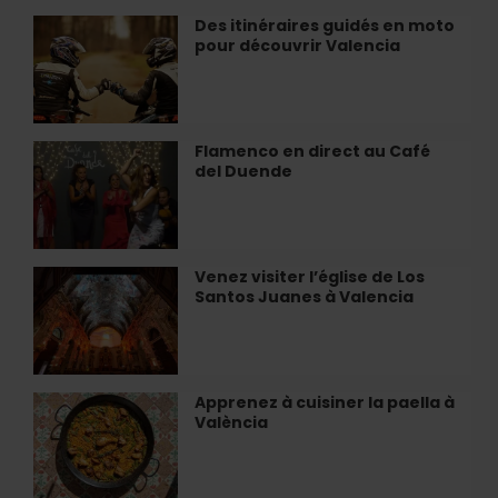
de
Des itinéraires guidés en moto
Des
València
pour découvrir Valencia
itinéraires
guidés
en
moto
pour
Flamenco en direct au Café
Flamenco
découvrir
del Duende
en
Valencia
direct
au
Café
del
Venez visiter l’église de Los
Venez
Duende
Santos Juanes à Valencia
visiter
l’église
de
Los
Santos
Apprenez à cuisiner la paella à
Apprenez
Juanes
València
à
à
cuisiner
Valencia
la
paella