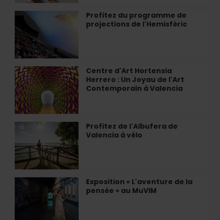
la
mer
Profitez du programme de
Profitez
à
projections de l'Hemisfèric
du
Valence
programme
de
projections
de
Centre d'Art Hortensia
Centre
l'Hemisfèric
Herrero : Un Joyau de l'Art
d'Art
Contemporain à Valencia
Hortensia
Herrero
:
Un
Profitez de l'Albufera de
Profitez
Joyau
Valencia à vélo
de
de
l'Albufera
l'Art
de
Contemporain
Valencia
à
à
Exposition « L'aventure de la
Exposition
Valencia
vélo
pensée » au MuVIM
«
L'aventure
de