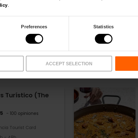
licy
.
Preferences
Statistics
dos
ACCEPT SELECTION
s Turístico (The
.5
- 100 opiniones
ncia Tourist Card
4h - 48h