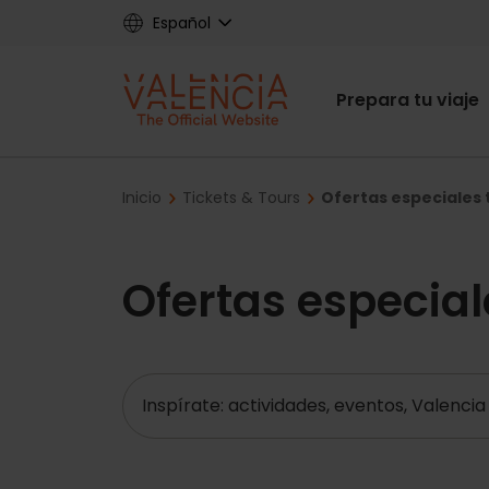
Skip
Español
to
main
Main
content
Prepara tu viaje
navigat
Breadcrumb
Inicio
Tickets & Tours
Ofertas especiales t
Ofertas especial
Buscar