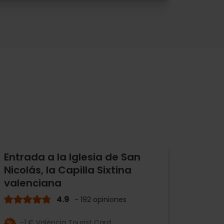
Entrada a la Iglesia de San
Nicolás, la Capilla Sixtina
valenciana
4.9
- 192 opiniones
-1 € València Tourist Card