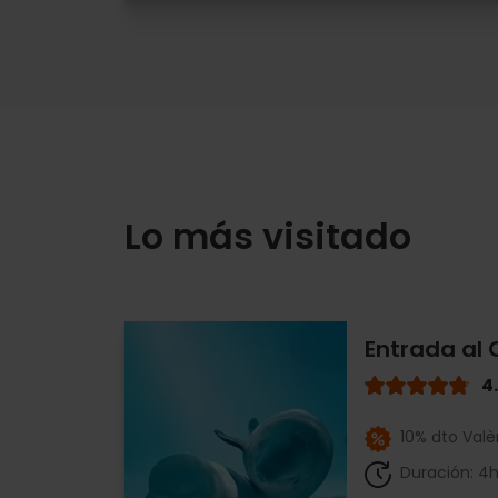
Lo más visitado
Entrada al
4
10% dto Valè
Duración: 4