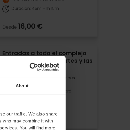
Duración: 45m - 1h 15m
16,00 €
Desde
Entradas a todo el complejo
de la Ciudad de las Artes y las
Ciencias
4.8
- 288 opiniones
About
10% dto València Tourist Card
Duración: 6h - 7h
51,25 €
se our traffic. We also share
Desde
ers who may combine it with
 services. You will find more