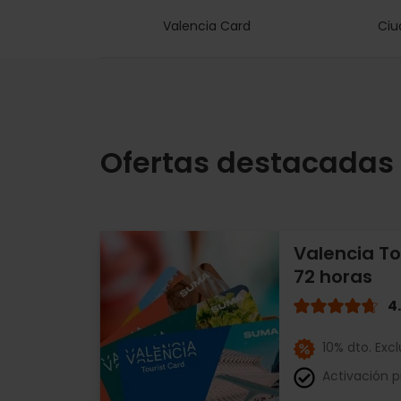
Valencia Card
Ciu
Ofertas destacadas
Valencia To
72 horas
4
10% dto. Exc
Activación p