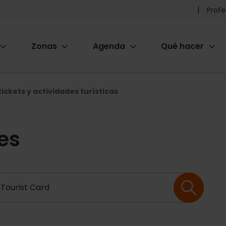
Pr
Profe
he
Zonas
Agenda
Qué hacer
m
ion
ickets y actividades turísticas
es