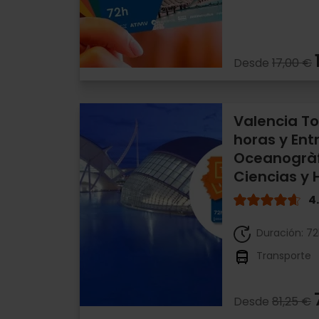
Desde
17,00 €
Valencia To
horas y Ent
Oceanogràf
Ciencias y 
4
Duración: 7
Transporte
Desde
81,25 €