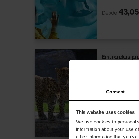
43,05
Desde
Entradas p
València
4
Duración: 5h
Consent
Todos los dí
This website uses cookies
32,50
Desde
We use cookies to personalis
information about your use of
other information that you’ve