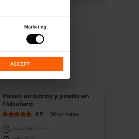
Marketing
ACCEPT
Paseo en barca y paella en
l'Albufera
4.9
- 190 opiniones
Duración: 3h - 4h
Hora: 12:45