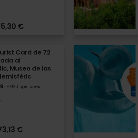
15,30 €
urist Card de 72
rada al
ic, Museo de las
Hemisfèric
.9
- 920 opiniones
2h
73,13 €