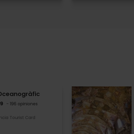
 Oceanogràfic
.9
- 196 opiniones
ncia Tourist Card
h