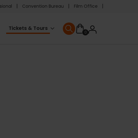
e
sional
Convention Bureau
Film Office
ader
User
Tickets & Tours
0
enu
User menu
accoun
menu