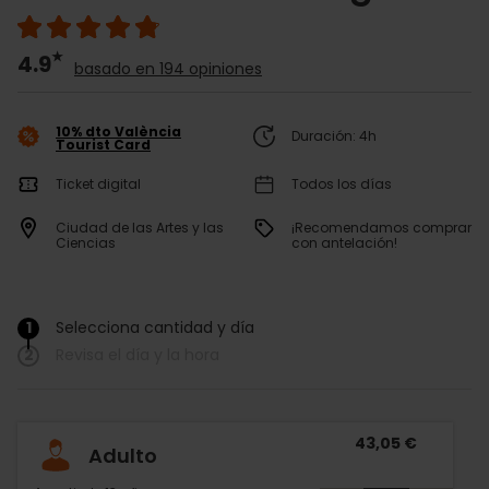
4.9
basado en 194 opiniones
10% dto València
Duración: 4h
Tourist Card
Ticket digital
Todos los días
Ciudad de las Artes y las
¡Recomendamos comprar
Ciencias
con antelación!
1
Selecciona cantidad y día
/
2
Revisa el día y la hora
43,05 €
Adulto