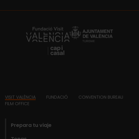
https://fundacion.visitvalencia.com/
Footer
VISIT VALÈNCIA
FUNDACIÓ
CONVENTION BUREAU
FILM OFFICE
domains
Prepara tu viaje
Zonas