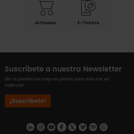
Artículos
E-Tickets
Suscríbete a nuestra Newsletter
¡No te pierdas los mejores planes para disfrutar en
València!
¡Suscríbete!
https://www.linkedin.com/company/turismo-valencia/mycompany/
https://www.instagram.com/visit_valencia/
https://www.youtube.com/user/Turisvale
https://www.facebook.com/turismov
https://twitter.com/Valenciatu
https://vimeo.com/visitva
https://open.spotif
https://api.whatsapp.com/se