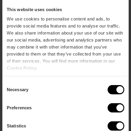
This website uses cookies
Entrada Combinada al Oceanogràfic y al
We use cookies to personalise content and ads, to
Museo de las Ciencias
provide social media features and to analyse our traffic.
4.8
- 277 opiniones
We also share information about your use of our site with
our social media, advertising and analytics partners who
10% dto València Tourist Card
may combine it with other information that you’ve
provided to them or that they’ve collected from your use
45,40 €
of their services. You will find more information in our
Desde
Cookie Policy
.
Consent
Necessary
Selection
Preferences
Statistics