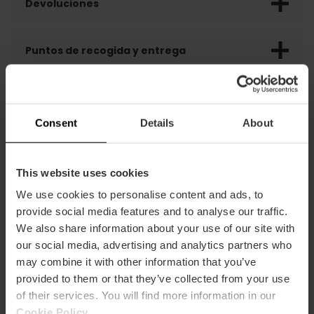
Devoluciones
Puntos de recogida y entrega
Opiniones de clientes
Consent
Details
About
This website uses cookies
We use cookies to personalise content and ads, to
provide social media features and to analyse our traffic.
También te puede interesar
We also share information about your use of our site with
our social media, advertising and analytics partners who
may combine it with other information that you’ve
provided to them or that they’ve collected from your use
of their services. You will find more information in our
Cookie Policy
.