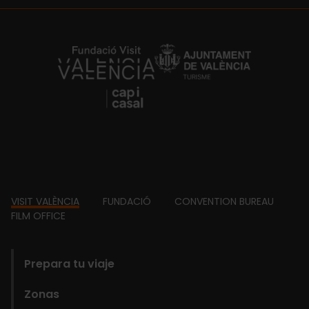
https://fundacion.visitvalencia.com/
Footer
VISIT VALÈNCIA
FUNDACIÓ
CONVENTION BUREAU
FILM OFFICE
domains
Prepara tu viaje
Zonas