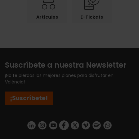
Artículos
E-Tickets
Suscríbete a nuestra Newsletter
¡No te pierdas los mejores planes para disfrutar en
València!
¡Suscríbete!
https://www.linkedin.com/company/turismo-valencia/mycompany/
https://www.instagram.com/visit_valencia/
https://www.youtube.com/user/Turisvale
https://www.facebook.com/turismov
https://twitter.com/Valenciatu
https://vimeo.com/visitva
https://open.spotif
https://api.whatsapp.com/se