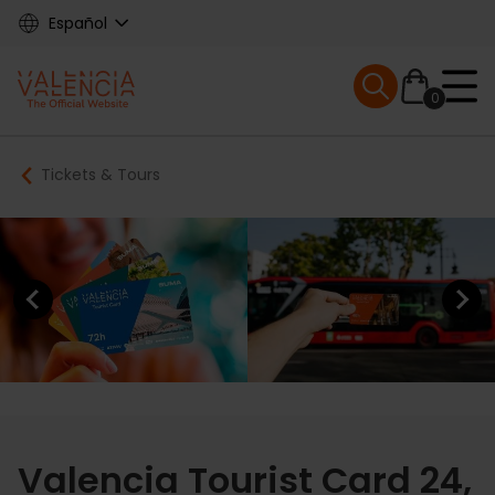
Skip
Español
to
main
Mobile menu ex
content
0
Main
Breadcrumb
Tickets & Tours
navigation
Previous element
Next elem
Valencia Tourist Card 24,