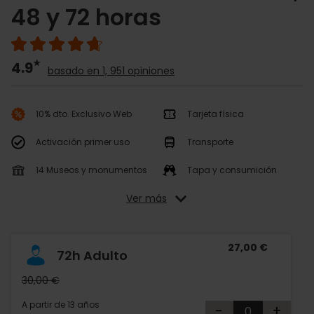
48 y 72 horas
4.9
basado en 1, 951 opiniones
10% dto. Exclusivo Web
Tarjeta física
Activación primer uso
Transporte
14 Museos y monumentos
Tapa y consumición
Ver más
27,00 €
72h Adulto
30,00 €
A partir de 13 años
-
+