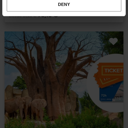
DENY
73,13 €
Desde
81,25 €