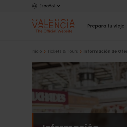
Skip
Español
to
main
Main
content
Prepara tu viaje
navigat
Breadcrumb
Inicio
Tickets & Tours
Información de Ofe