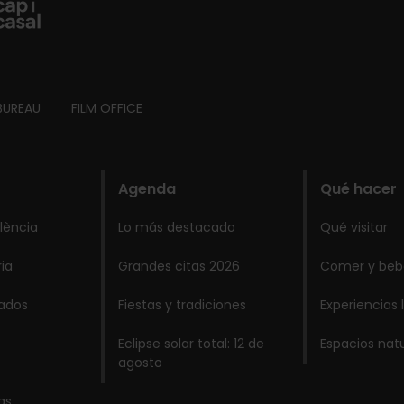
BUREAU
FILM OFFICE
Agenda
Qué hacer
lència
Lo más destacado
Qué visitar
ria
Grandes citas 2026
Comer y beb
lados
Fiestas y tradiciones
Experiencias 
Eclipse solar total: 12 de
Espacios nat
agosto
as