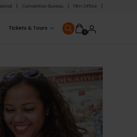
e
sional
Convention Bureau
Film Office
ader
User
Tickets & Tours
0
enu
User menu
accoun
menu