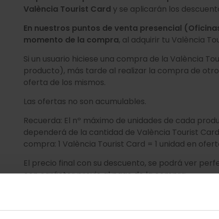
València Tourist Card
y se aplicarán los descue
En nuestros puntos de venta presencial (Oficina
momento de la compra
, al adquirir tu València 
Si un usuario hiciese una compra de la València To
producto), más tarde al realizar la compra de otros
oferta de los mismos.
Las ofertas no son acumulables.
Recuerda: El nº máximo de unidades de cada produ
dependerá de la cantidad de València Tourist Ca
compra: 1 València Tourist Card = 1 unidad en ofer
El precio final con su descuento, se podrá ver per
con carácter previo al pago de la compra.