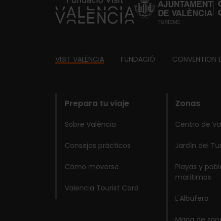
https://fundacion.visitvalencia.com/
Footer
VISIT VALÈNCIA
FUNDACIÓ
CONVENTION 
domains
Prepara tu viaje
Zonas
Sobre València
Centro de Va
Consejos prácticos
Jardín del Tu
Cómo moverse
Playas y pob
marítimos
Valencia Tourist Card
L'Albufera
Mapa de zon