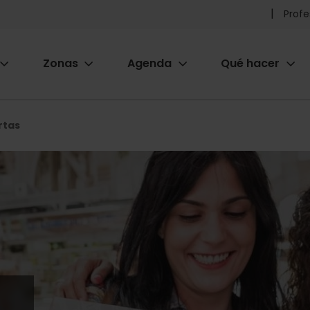
Pr
Profe
he
Zonas
Agenda
Qué hacer
m
ion
rtas