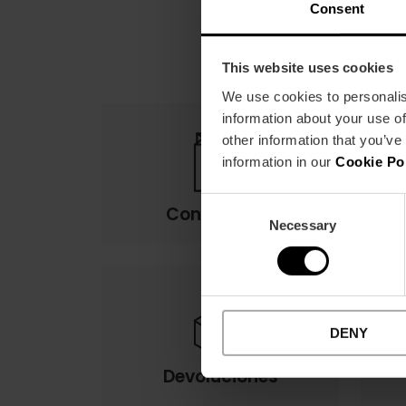
Consent
This website uses cookies
We use cookies to personalis
information about your use of
other information that you’ve
information in our
Cookie Po
Consent
Condiciones
Necessary
Selection
DENY
Devoluciones