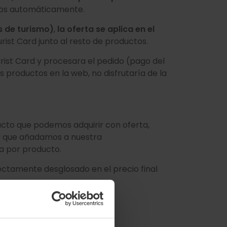
ntos automáticamente.
s de turismo)
,
la oferta se aplica en el
Tourist Card junto al resto de productos.
urist Card y procesara el pedido (pago del
 productos en la web, no disfrutaría de la
cto que podemos adquirir con oferta,
rd que añadamos a nuestra
ta por producto.
fectamente desglosado en el precio final