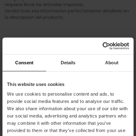
requiere llevar las entradas impresas,
tendrá toda esa información perfectamente detallada en
la descripción del producto.
Consent
Details
About
This website uses cookies
Condiciones
Ofertas
FAQs
We use cookies to personalise content and ads, to
provide social media features and to analyse our traffic.
We also share information about your use of our site with
our social media, advertising and analytics partners who
may combine it with other information that you’ve
Pagos
Devoluciones
Puntos
provided to them or that they’ve collected from your use
recogida