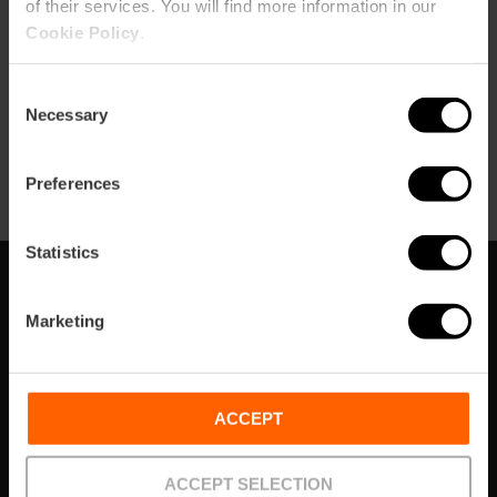
of their services. You will find more information in our
Cookie Policy
.
Consent
Necessary
Selection
Artículos
E-Tickets
Preferences
Statistics
Suscríbete a nuestra Newsletter
Marketing
¡No te pierdas los mejores planes para disfrutar en
València!
¡Suscríbete!
ACCEPT
ACCEPT SELECTION