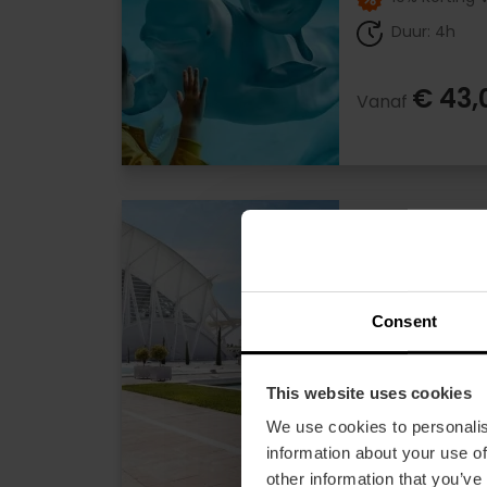
Duur: 4h
€ 43,
Vanaf
Entreekaart
complex va
Kunsten e
4
Consent
10% Korting 
This website uses cookies
Duur: 6h - 7
We use cookies to personalis
information about your use of
€ 51,
Vanaf
other information that you’ve