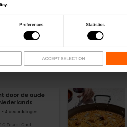
licy
.
Preferences
Statistics
ACCEPT SELECTION
tours
t door de oude
 Nederlands
- 4 beoordelingen
VLC Tourist Card