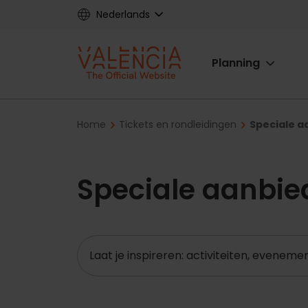
Skip
Nederlands
to
main
Main
content
Planning
navigat
Breadcrumb
Home
Tickets en rondleidingen
Speciale a
Speciale aanbie
Zoeken