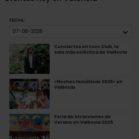
FECHA:
Conciertos en Loco Club, la
Conciertos
sala más ecléctica de València
en
Loco
Club,
la
sala
«Noches temáticas 2026» en
«Noches
más
València
temáticas
ecléctica
2026»
de
en
València
València
Feria de Atracciones de
Feria
Verano en València 2026
de
Atracciones
de