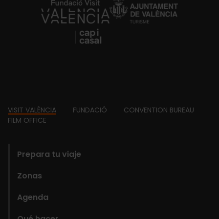
https://fundacion.visitvalencia.com/
Footer
VISIT VALÈNCIA
FUNDACIÓ
CONVENTION BUREAU
FILM OFFICE
domains
Prepara tu viaje
Zonas
Agenda
Qué hacer