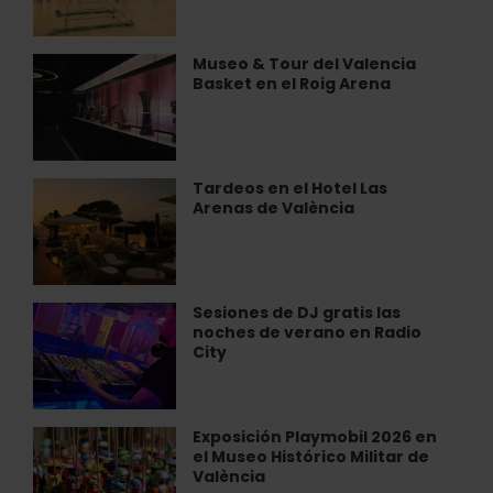
WOW
todo
de
lo
València
que
Museo & Tour del Valencia
Museo
puedes
Basket en el Roig Arena
&
ver
Tour
en
del
agosto
Valencia
Basket
Tardeos en el Hotel Las
Tardeos
en
Arenas de València
en
el
el
Roig
Hotel
Arena
Las
Arenas
Sesiones de DJ gratis las
Sesiones
de
noches de verano en Radio
de
València
City
DJ
gratis
las
noches
Exposición Playmobil 2026 en
Exposición
de
el Museo Histórico Militar de
Playmobil
verano
València
2026