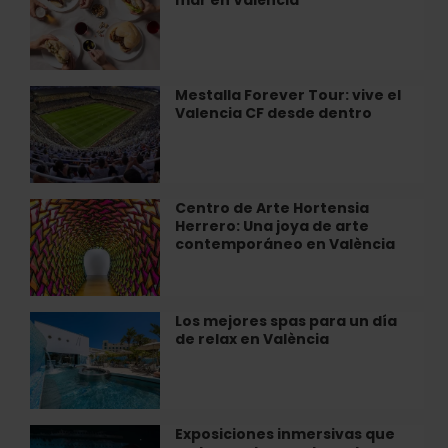
almorzar
cerca
del
mar
en
Mestalla Forever Tour: vive el
Mestalla
València
Valencia CF desde dentro
Forever
Tour:
vive
el
Valencia
Centro de Arte Hortensia
Centro
CF
Herrero: Una joya de arte
de
desde
contemporáneo en València
Arte
dentro
Hortensia
Herrero:
Una
Los mejores spas para un día
Los
joya
de relax en València
mejores
de
spas
arte
para
contemporáneo
un
en
día
Exposiciones inmersivas que
Exposiciones
València
de