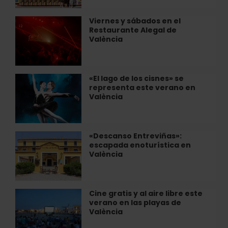
Verano
en
Viernes y sábados en el
Viernes
València
Restaurante Alegal de
y
2026
València
sábados
en
el
Restaurante
«El lago de los cisnes» se
«El
Alegal
representa este verano en
lago
de
València
de
València
los
cisnes»
se
«Descanso Entreviñas»:
«Descanso
representa
escapada enoturística en
Entreviñas»:
este
València
escapada
verano
enoturística
en
en
València
València
Cine gratis y al aire libre este
Cine
verano en las playas de
gratis
València
y
al