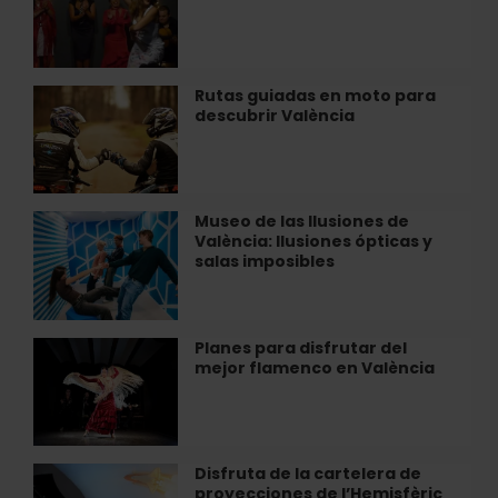
City
directo
València
en
Café
del
Rutas guiadas en moto para
Rutas
Duende
descubrir València
guiadas
en
moto
para
descubrir
Museo de las Ilusiones de
Museo
València
València: Ilusiones ópticas y
de
salas imposibles
las
Ilusiones
de
València:
Planes para disfrutar del
Planes
Ilusiones
mejor flamenco en València
para
ópticas
disfrutar
y
del
salas
mejor
imposibles
flamenco
Disfruta de la cartelera de
Disfruta
en
proyecciones de l’Hemisfèric
de