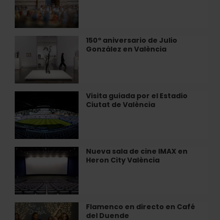
Centro
en
de
miniatura»
Arte
en
Hortensia
València
150º aniversario de Julio
150º
Herrero
González en València
aniversario
de
Julio
González
en
Visita guiada por el Estadio
Visita
València
Ciutat de València
guiada
por
el
Estadio
Ciutat
Nueva sala de cine IMAX en
Nueva
de
Heron City València
sala
València
de
cine
IMAX
en
Flamenco en directo en Café
Flamenco
Heron
del Duende
en