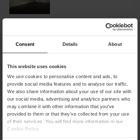
València
el
CCCC
Cenas con espectáculo en el
Cenas
Restaurante Sabbia de
con
València
espectáculo
en
Consent
Details
About
el
Restaurante
Exposición «Rubens. El
Exposición
Sabbia
florecimiento de un genio» en
«Rubens.
This website uses cookies
de
València
El
València
We use cookies to personalise content and ads, to
florecimiento
de
provide social media features and to analyse our traffic.
un
We also share information about your use of our site with
Experiencia inmersiva
Experiencia
genio»
«Egipto» en València
our social media, advertising and analytics partners who
inmersiva
en
«Egipto»
may combine it with other information that you’ve
València
en
provided to them or that they’ve collected from your use
València
of their services. You will find more information in our
Exposición y actividades «Los
Exposición
Cookie Policy
.
mundos de Alicia» en València
y