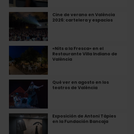
en
el
Museu
Cine de verano en València
Cine
de
2026: cartelera y espacios
de
la
verano
Ciutat
en
València
2026:
«Nits a la Fresca» en el
«Nits
cartelera
Restaurante Villa Indiano de
a
y
València
la
espacios
Fresca»
en
el
Qué ver en agosto en los
Qué
Restaurante
teatros de València
ver
Villa
en
Indiano
agosto
de
en
València
los
Exposición de Antoni Tàpies
Exposición
teatros
en la Fundación Bancaja
de
de
Antoni
València