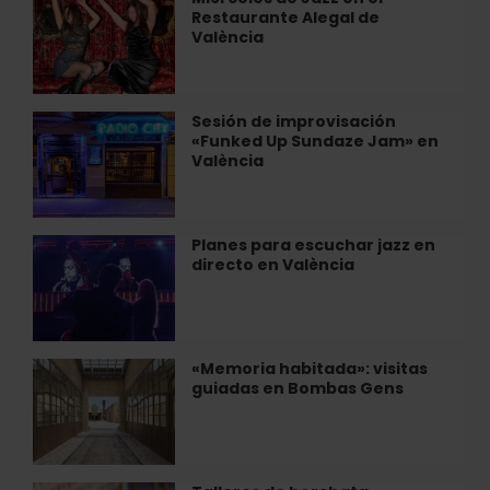
Restaurante
Restaurante Alegal de
de
Alegal
València
Jazz
de
en
València
el
Restaurante
Sesión de improvisación
Sesión
Alegal
«Funked Up Sundaze Jam» en
de
de
València
improvisación
València
«Funked
Up
Sundaze
Planes para escuchar jazz en
Planes
Jam»
directo en València
para
en
escuchar
València
jazz
en
directo
«Memoria habitada»: visitas
«Memoria
en
guiadas en Bombas Gens
habitada»:
València
visitas
guiadas
en
Bombas