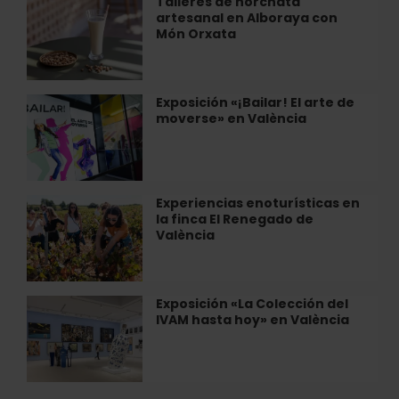
Talleres de horchata
Talleres
Gens
artesanal en Alboraya con
de
Món Orxata
horchata
artesanal
en
Alboraya
Exposición «¡Bailar! El arte de
Exposición
con
moverse» en València
«¡Bailar!
Món
El
Orxata
arte
de
moverse»
Experiencias enoturísticas en
Experiencias
en
la finca El Renegado de
enoturísticas
València
València
en
la
finca
El
Exposición «La Colección del
Exposición
Renegado
IVAM hasta hoy» en València
«La
de
Colección
València
del
IVAM
hasta