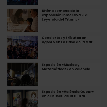
aire
libre
Última semana de la
Última
este
exposición inmersiva «La
semana
verano
Leyenda del Titanic»
de
en
la
las
exposición
playas
inmersiva
Conciertos y tributos en
Conciertos
de
«La
agosto en La Casa de la Mar
y
València
Leyenda
tributos
del
en
Titanic»
agosto
en
Exposición «Música y
Exposición
La
Matemáticas» en València
«Música
Casa
y
de
Matemáticas»
la
en
Mar
València
Exposición «València Queer»
Exposición
en el Museu de la Ciutat
«València
Queer»