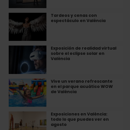
Tàpies
en
la
Tardeos y cenas con
Tardeos
Fundación
espectáculo en València
y
Bancaja
cenas
con
espectáculo
en
Exposición de realidad virtual
Exposición
València
sobre el eclipse solar en
de
València
realidad
virtual
sobre
el
Vive un verano refrescante
Vive
eclipse
en el parque acuático WOW
un
solar
de València
verano
en
refrescante
València
en
el
Exposiciones en València:
Exposiciones
parque
todo lo que puedes ver en
en
acuático
agosto
València: