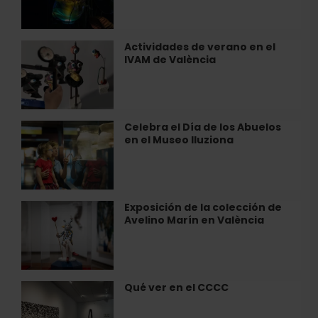
Radix»
en
València
Actividades de verano en el
Actividades
IVAM de València
de
verano
en
el
IVAM
Celebra el Día de los Abuelos
Celebra
de
en el Museo Iluziona
el
València
Día
de
los
Abuelos
Exposición de la colección de
Exposición
en
Avelino Marín en València
de
el
la
Museo
colección
Iluziona
de
Avelino
Qué ver en el CCCC
Qué
Marín
ver
en
en