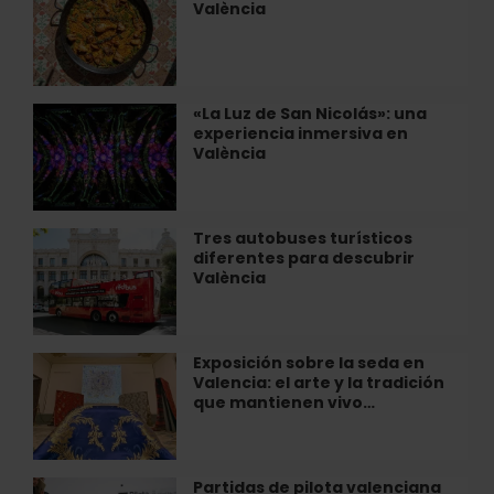
el
València
a
tesoro
cocinar
bajo
paella
tierra
en
cerca
València
«La Luz de San Nicolás»: una
«La
de
experiencia inmersiva en
Luz
València
València
de
San
Nicolás»:
una
Tres autobuses turísticos
Tres
experiencia
diferentes para descubrir
autobuses
inmersiva
València
turísticos
en
diferentes
València
para
descubrir
Exposición sobre la seda en
Exposición
València
Valencia: el arte y la tradición
sobre
que mantienen vivo…
la
seda
en
Valencia:
Partidas de pilota valenciana
Partidas