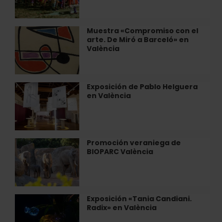
en
en
Radio
el
City
Museo
Muestra «Compromiso con el
Muestra
Histórico
arte. De Miró a Barceló» en
«Compromiso
Militar
València
con
de
el
València
arte.
De
Exposición de Pablo Helguera
Exposición
Miró
en València
de
a
Pablo
Barceló»
Helguera
en
en
València
València
Promoción veraniega de
Promoción
BIOPARC València
veraniega
de
BIOPARC
València
Exposición «Tania Candiani.
Exposición
Radix» en València
«Tania
Candiani.