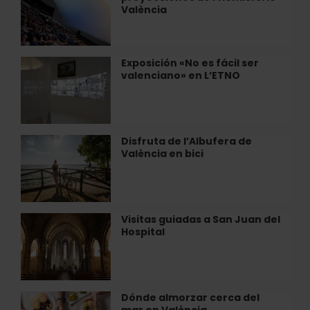
València
València
la
cartelera
de
proyecciones
Exposición «No es fácil ser
Exposición
de
valenciano» en L’ETNO
«No
l’Hemisfèric
es
València
fácil
ser
valenciano»
Disfruta de l’Albufera de
Disfruta
en
València en bici
de
L’ETNO
l’Albufera
de
València
en
Visitas guiadas a San Juan del
Visitas
bici
Hospital
guiadas
a
San
Juan
del
Dónde almorzar cerca del
Dónde
Hospital
mar en València