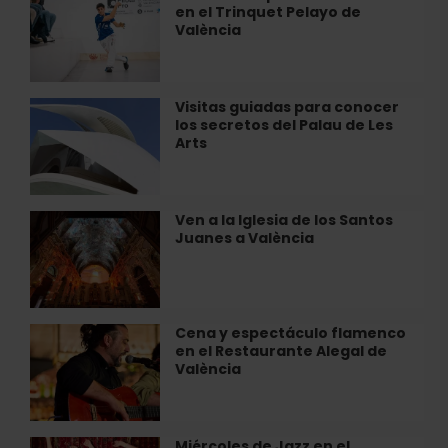
el
en el Trinquet Pelayo de
de
arte
València
pilota
y
valenciana
la
en
tradición
el
Visitas guiadas para conocer
Visitas
que
Trinquet
los secretos del Palau de Les
guiadas
mantienen
Pelayo
Arts
para
vivo…
de
conocer
València
los
secretos
Ven a la Iglesia de los Santos
Ven
del
Juanes a València
a
Palau
la
de
Iglesia
Les
de
Arts
los
Cena y espectáculo flamenco
Cena
Santos
en el Restaurante Alegal de
y
Juanes
València
espectáculo
a
flamenco
València
en
el
Miércoles de Jazz en el
Miércoles