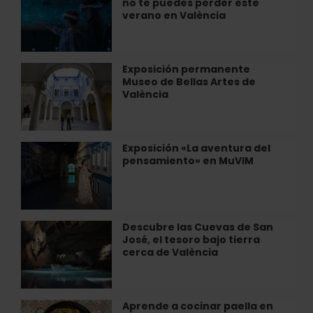
no te puedes perder este
inmersivas
relax
verano en València
que
en
no
València
te
puedes
Exposición permanente
Exposición
perder
Museo de Bellas Artes de
permanente
este
València
Museo
verano
de
en
Bellas
València
Artes
Exposición «La aventura del
Exposición
de
pensamiento» en MuVIM
«La
València
aventura
del
pensamiento»
en
Descubre las Cuevas de San
Descubre
MuVIM
José, el tesoro bajo tierra
las
cerca de València
Cuevas
de
San
José,
Aprende a cocinar paella en
Aprende