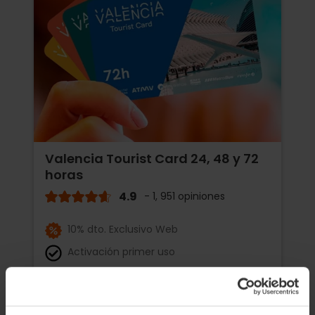
Valencia Tourist Card 24, 48 y 72
horas
4.9
- 1, 951 opiniones
10% dto. Exclusivo Web
Activación primer uso
15,30 €
Desde
17,00 €