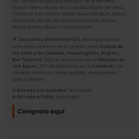
de Cervelló, Museo Arqueológico de la Almoina,
Museo Fallero, Museo de la Ciudad, Museo del Arroz,
Cárcel de San Vicente Mártir, Museo Benlliure, Museo
de Historia, Museo de Ciencias Naturales, Museo
Blasco Ibáñez, Museo Concha Piquer.
✓
Descuento de hasta el 50%
en los principales
atractivos turísticos de la ciudad como
Ciudad de
las Artes y las Ciencias, Oceanogràfic, Bioparc,
Bus Turístico,
50% de descuento en el
Marqués de
dos Aguas,
20% de descuento en la
Catedral
y en
servicios turísticos, visitas guiadas, restaurantes,
spas y tiendas.
❌
Entrada a la Catedral:
No incluido
❌
Entrada al IVAM:
No incluido
Cómprala aquí