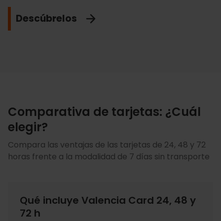
europeo.
Descubre más
Descúbrelos
Ver descuentos
No me lo pierdo
Comparativa de tarjetas: ¿Cuál
elegir?
Compara las ventajas de las tarjetas de 24, 48 y 72
horas frente a la modalidad de 7 días sin transporte
Qué incluye Valencia Card 24, 48 y
72 h