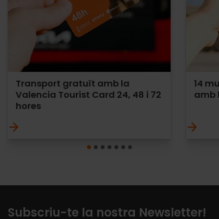
Transport gratuït amb la
14 mu
Valencia Tourist Card 24, 48 i 72
amb l
hores
Subscriu-te la nostra Newsletter!