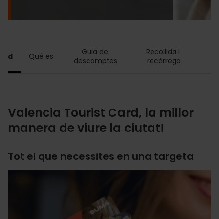
Guia de 
Recollida i 
P
Card
Qué es
descomptes
recàrrega
Valencia Tourist Card, la millor
manera de viure la ciutat!
Tot el que necessites en una targeta