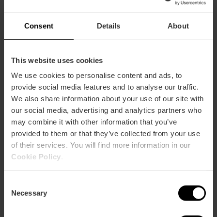
Fallero, Museu de la Ciutat, Museu de l’Arròs, Presó
de Sant Vicent Màrtir, Casa Museu Benlliure, Museu
d’Història, Museu de Ciències Naturals, Casa Museu
Consent
Details
About
Blasco Ibàñez, Casa Museu Concha Piquer.
✓
Fins al 50% de descompte
en les principals
This website uses cookies
atraccions turístiques com
Ciutat de les Arts i les
Ciències, Aquari Oceanogràfic, Zoo Bioparc, Bus
We use cookies to personalise content and ads, to
Turístic,
20% de descompte al
Palau del Marqués
provide social media features and to analyse our traffic.
de Dosaigües,
50% de descompte a la
Catedral
i
We also share information about your use of our site with
en serveis turístics, visites guiades, restaurants, spas
our social media, advertising and analytics partners who
i botigues.
may combine it with other information that you’ve
❌
Entrada a la Catedral:
No inclòs
provided to them or that they’ve collected from your use
❌
Entrada a l’IVAM:
No inclòs
of their services. You will find more information in our
Cookie Policy
.
Compra-la ací
Consent
Necessary
Selection