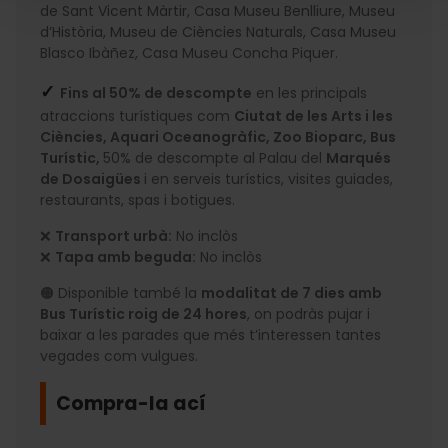
de Sant Vicent Màrtir, Casa Museu Benlliure, Museu
d’Història, Museu de Ciències Naturals, Casa Museu
Blasco Ibàñez, Casa Museu Concha Piquer.
✓
Fins al 50% de descompte
en les principals
atraccions turístiques com
Ciutat de les Arts i les
Ciències, Aquari Oceanogràfic, Zoo Bioparc, Bus
Turístic,
50% de descompte al Palau del
Marqués
de Dosaigües
i en serveis turístics, visites guiades,
restaurants, spas i botigues.
❌
Transport urbà:
No inclòs
❌
Tapa amb beguda:
No inclòs
🟠 Disponible també la
modalitat de 7 dies amb
Bus Turístic roig de 24 hores
, on podràs pujar i
baixar a les parades que més t’interessen tantes
vegades com vulgues.
Compra-la ací