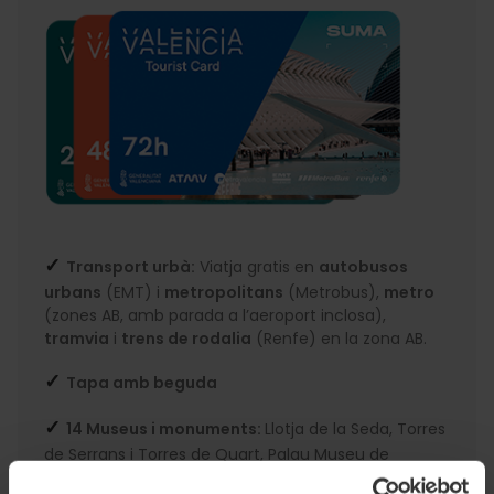
✓
Transport urbà:
Viatja gratis en
autobusos
urbans
(EMT) i
metropolitans
(Metrobus),
metro
(zones AB, amb parada a l’aeroport inclosa),
tramvia
i
trens de rodalia
(Renfe) en la zona AB.
✓
Tapa amb beguda
✓
14 Museus i monuments:
Llotja de la Seda, Torres
de Serrans i Torres de Quart, Palau Museu de
Cervelló, Museu Arqueològic de l’Almoina, Museu