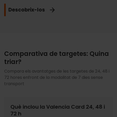
Descobrix-ne més
Descobrix-los
Veure descomptes
No t'ho pots perdre!
Comparativa de targetes: Quina
triar?
Compara els avantatges de les targetes de 24, 48 i
72 hores enfront de la modalitat de 7 dies sense
transport
Què inclou la Valencia Card 24, 48 i
72 h