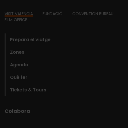
Footer
VISIT VALENCIA
FUNDACIÓ
CONVENTION BUREAU
FILM OFFICE
domains
Prepara el viatge
Zones
Agenda
Què fer
Tickets & Tours
Colabora