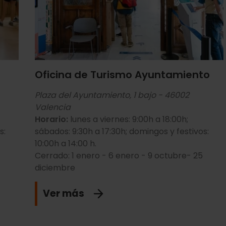
VAM) (Zona centro)
19:00 h
(Campanar)
Oficina de Turismo Ayuntamiento
ingos, de 11:00 a 21:00 h
Plaza del Ayuntamiento, 1 bajo - 46002
Valencia
Horario:
lunes a viernes: 9:00h a 18:00h;
estalla)
s:
sábados: 9:30h a 17:30h; domingos y festivos:
10:00h a 14:00 h.
Cerrado: 1 enero - 6 enero - 9 octubre- 25
diciembre
Ver más
:30 h | sábados y domingos, de 9:30 a 20:00 h