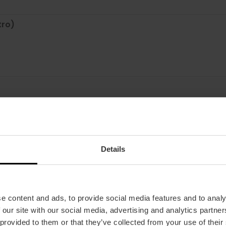
tro)
Tourist Card 7 días ni para Valencia Tourist Card para grupos (+2
Details
00:00 h | viernes a sábados, de 12:30 a 00:30 h
e content and ads, to provide social media features and to analy
ro)
 our site with our social media, advertising and analytics partn
 provided to them or that they’ve collected from your use of their