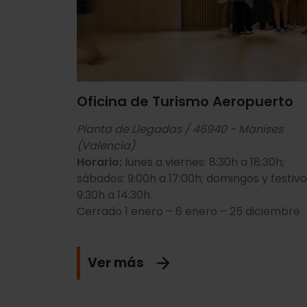
📍
10 Institut Valencià d'Art Modern (I
Horario: martes a domingo, de 10:00 a 
C/ de Guillem de Castro, 118
📍
11 Centro comercial Nuevo Centro. 
Oficina de Turismo Aeropuerto
lunes a sábado, de 10:00 a 21:00 h | dom
Planta de Llegadas / 46940 - Manises
Av/ de Pius XII, 2
(Valencia)
Horario:
lunes a viernes: 8:30h a 18:30h;
📍
12 Palacio de Congresos (Zona Nou M
sábados: 9:00h a 17:00h; domingos y festivo
9:30h a 14:30h.
Horario: 9:00 a 15:00 h
Cerrado 1 enero – 6 enero – 25 diciembre
Av/ de les Corts Valencianes, 60
Ver más
📍
13 Pelikan Bike (Zona Av. del Port)
Horario: martes a viernes, de 9:30 a 19