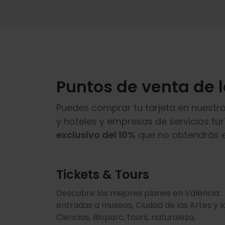
Av/ del Port, 25
📍
14 Palau de les Arts Reina Sofía (Zon
Horario: lunes a sábado, de 10:30 a 14:3
Av/ del Professor López Piñero, 1
Puntos de venta de l
📍
15 Centro comercial AQUA (Zona Ciud
Puedes comprar tu tarjeta en nuestra
Horario: lunes a sábado, de 10:00 a 22:0
y hoteles y empresas de servicios tur
C/ de Menorca, 19
exclusivo del 10%
que no obtendrás e
📍
16 Fundació Visit València
Tickets & Tours
Horario: lunes a jueves, de 09:00 a 14:00
h
Descubre los mejores planes en València:
Av/ de les Corts Valencianes, 41
entradas a museos, Ciudad de las Artes y l
Ciencias, Bioparc, tours, naturaleza,