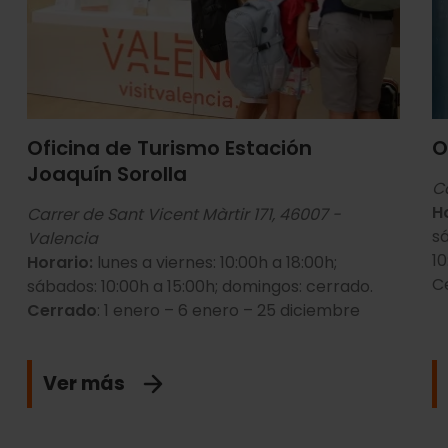
Oficina de Turismo Estación
O
Joaquín Sorolla
C
H
Carrer de Sant Vicent Màrtir 171, 46007 -
sá
Valencia
10
Horario:
lunes a viernes: 10:00h a 18:00h;
C
sábados: 10:00h a 15:00h; domingos: cerrado.
Cerrado
: 1 enero – 6 enero – 25 diciembre
Ver más