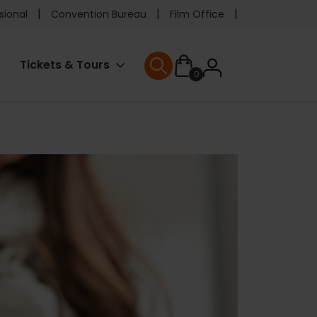
e
sional
Convention Bureau
Film Office
ader
User
Tickets & Tours
0
enu
User menu
accoun
menu