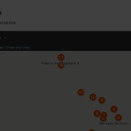
o
orarios