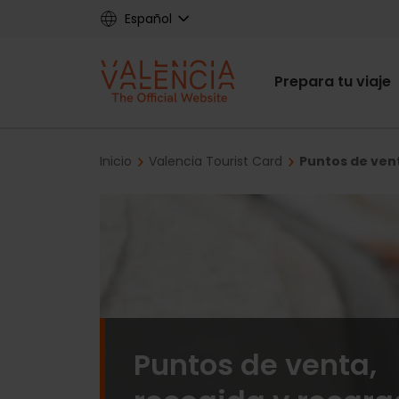
Skip
Español
to
main
Main
content
Prepara tu viaje
navigat
Breadcrumb
Inicio
Valencia Tourist Card
Puntos de vent
Puntos de venta,