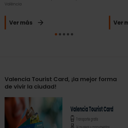
València
Ver más
Ver 
Valencia Tourist Card, ¡la mejor forma
de vivir la ciudad!