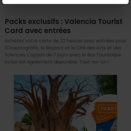
Packs exclusifs : Valencia Tourist
Card avec entrées
Achetez votre carte de 72 heures avec entrées pour
l'Oceanogràfic, le Bioparc et la Cité des Arts et des
Sciences. L'option de 7 jours avec le Bus Touristique
inclus est également disponible. Tout-en-un !