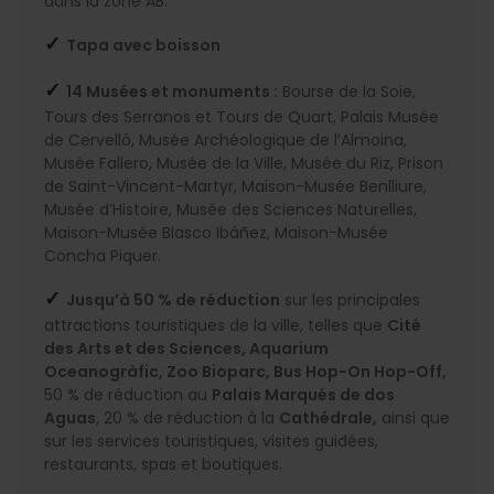
dans la zone AB.
✓
Tapa avec boisson
✓
14 Musées et monuments :
Bourse de la Soie,
Tours des Serranos et Tours de Quart, Palais Musée
de Cervelló, Musée Archéologique de l’Almoina,
Musée Fallero, Musée de la Ville, Musée du Riz, Prison
de Saint-Vincent-Martyr, Maison-Musée Benlliure,
Musée d’Histoire, Musée des Sciences Naturelles,
Maison-Musée Blasco Ibáñez, Maison-Musée
Concha Piquer.
✓
Jusqu’à 50 % de réduction
sur les principales
attractions touristiques de la ville, telles que
Cité
des Arts et des Sciences, Aquarium
Oceanogràfic, Zoo Bioparc, Bus Hop-On Hop-Off,
50 % de réduction au
Palais Marqués de dos
Aguas
, 20 % de réduction à la
Cathédrale,
ainsi que
sur les services touristiques, visites guidées,
restaurants, spas et boutiques.