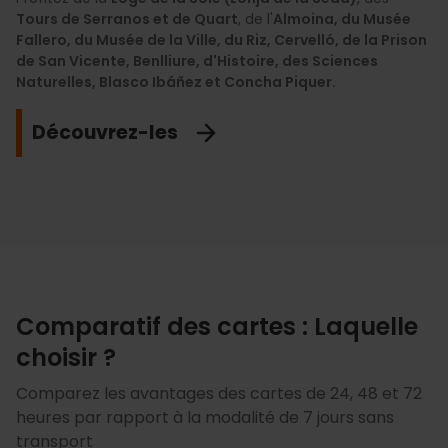
à la
Cathédrale de Valencia
. Découvrez le mystère du
Tours de Serranos et de Quart
San Nicolás, Santos Juanes
gratuite
. Une façon parfaite de découvrir la ville tout en
; 50 % de réduction au
, de l'
Almoina, du Musée
Palais
Saint Graal
dans la chapelle du Saint Graal et contemplez
Fallero, du Musée de la Ville, du Riz, Cervelló, de la Prison
du Marqués de Dos Aguas
savourant sa gastronomie locale.
et sur les services touristiques,
des œuvres de
Goya ou d'El Greco
au
Musée de la
de San Vicente, Benlliure, d'Histoire, des Sciences
les visites guidées, les restaurants, les spas et les
Cathédrale
. De plus, cette carte vous permet d'accéder à
Naturelles, Blasco Ibáñez et Concha Piquer.
boutiques.
l'
IVAM
pour profiter des meilleures avant-gardes
En savoir plus
historiques et de l'art moderne européen.
Découvrez-les
Voir les réductions
Je ne veux pas rater ça
Comparatif des cartes : Laquelle
choisir ?
Comparez les avantages des cartes de 24, 48 et 72
heures par rapport à la modalité de 7 jours sans
transport