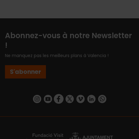
Abonnez-vous à notre Newsletter
!
Ne manquez pas les meilleurs plans à Valencia !
S'abonner
https://www.instagram.com/visit_valencia/
https://www.youtube.com/user/Turisvalenc
https://www.facebook.com/Valencia.E
https://twitter.com/ValenciaEspa
https://vimeo.com/visitvalen
https://www.linkedin.com/company/turismo-valencia/
https://api.whatsapp.com/send/?