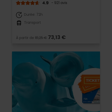
4.9
- 921 avis
Durée: 72h
Transport
73,13 €
À partir de
81,25 €