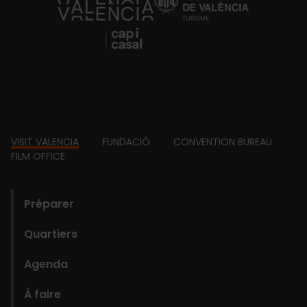
https://fundacion.visitvalencia.com/
Footer
VISIT VALENCIA
FUNDACIÓ
CONVENTION BUREAU
FILM OFFICE
domains
Préparer
Quartiers
Agenda
À faire