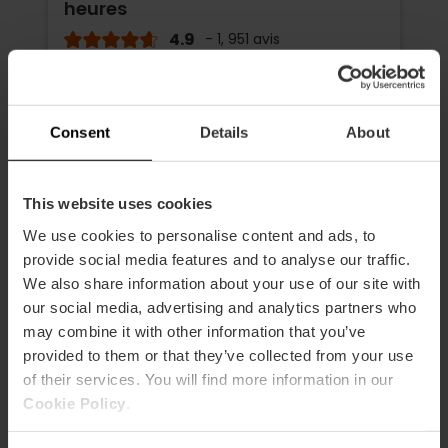
heures
4.9
- 1, 951 avis
10% de réduction Web exclusif
Activation lors de la première utilisation
Consent
Details
About
15,30 €
À partir de
17,00 €
This website uses cookies
We use cookies to personalise content and ads, to
provide social media features and to analyse our traffic.
We also share information about your use of our site with
our social media, advertising and analytics partners who
may combine it with other information that you’ve
provided to them or that they’ve collected from your use
of their services. You will find more information in our
Cookie Policy
.