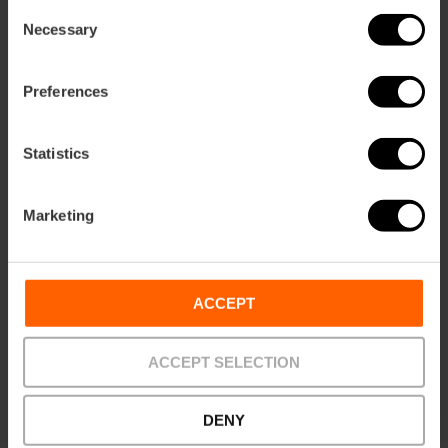
Consent
Necessary
Selection
Preferences
Statistics
Valencia Tourist Card 7 jours sans
transports
4.8
- 157 avis
Marketing
10% de réduction Web exclusif
Durée: 7 days
ACCEPT
13,50 €
À partir de
15,00 €
ACCEPT SELECTION
DENY