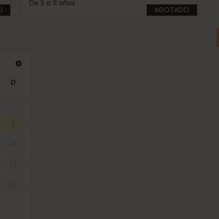
De 5 a 11 años
O
AGOTADO
D
2
9
16
23
30