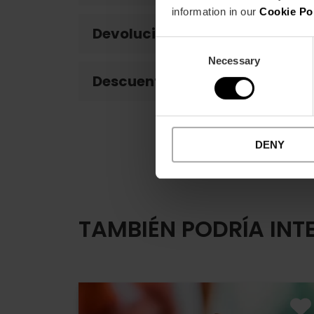
information in our
Cookie Po
Devoluciones
Consent
Necessary
Selection
Descuento VLC Tourist Card
DENY
TAMBIÉN PODRÍA INT