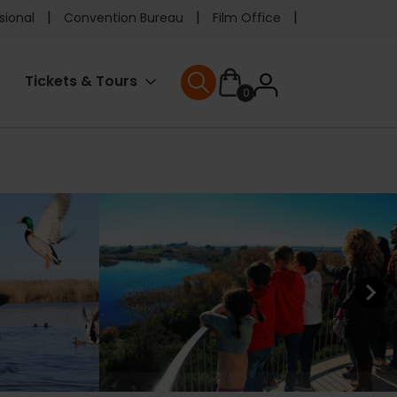
e
sional
Convention Bureau
Film Office
ader
User
Tickets & Tours
0
enu
User menu
accoun
menu
Next ele