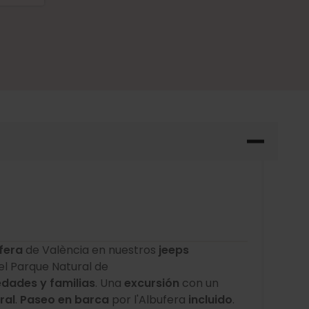
fera
de València en nuestros
jeeps
 el Parque Natural de
edades y familias
. Una
excursión
con un
ral
.
Paseo en barca
por l'Albufera
incluido
.