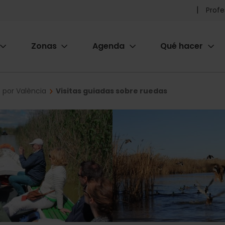
Pr
Profe
he
Zonas
Agenda
Qué hacer
m
ion
s por València
Visitas guiadas sobre ruedas