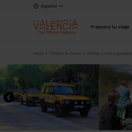
Skip
Español
to
main
Main
content
Prepara tu viaje
navigat
Breadcrumb
Inicio
Tickets & Tours
Visitas y tours guiado
Previous element