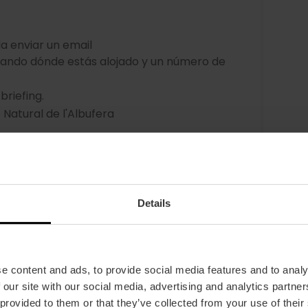
a enviar un email
cando dónde estás alojado y un número de
riefing.
e Natural de l'Albufera
 del Parque Natural
ye un sandwich y un refresco, agua o cerveza)
por el lago.
Details
e content and ads, to provide social media features and to analy
 our site with our social media, advertising and analytics partn
 provided to them or that they’ve collected from your use of their