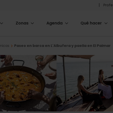
Pr
Profe
he
Zonas
Agenda
Qué hacer
m
ion
micas
Paseo en barca en L'Albufera y paella en El Palmar