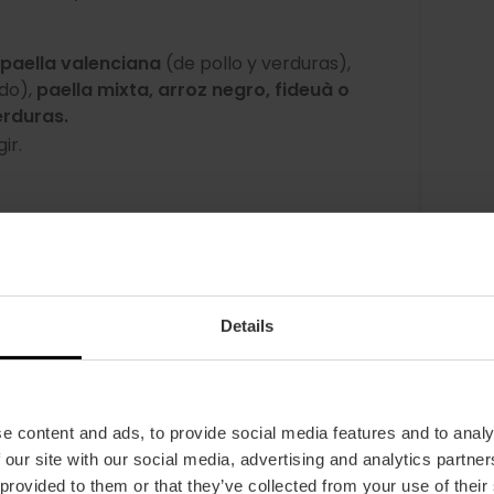
paella valenciana
(de pollo y verduras),
do),
paella mixta,
arroz negro,
fideuà o
erduras.
gir.
ómica más valenciana
Details
 una paella y, ¿qué mejor que hacerlo en el
escubre el encanto del
Parque Natural de
tras te deslizas tranquilamente por las aguas
e content and ads, to provide social media features and to analy
al
, antes de saborear el fruto de sus arrozales
 our site with our social media, advertising and analytics partn
de la zona. ¡Buen provecho!
 provided to them or that they’ve collected from your use of their