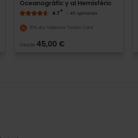
Oceanogràfic y al Hemisfèric
4.7
- 45 opiniones
10% dto València Tourist Card
45,00 €
Desde