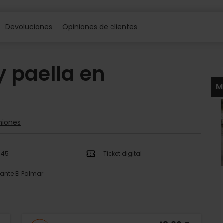
Devoluciones
Opiniones de clientes
y paella en
M
niones
2:45
Ticket digital
ante El Palmar