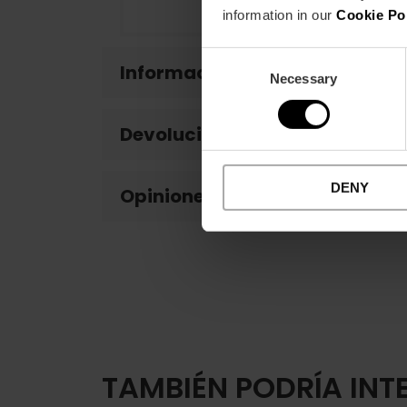
information in our
Cookie Po
Consent
Información de interés
Necessary
Selection
Devoluciones
DENY
Opiniones de clientes
TAMBIÉN PODRÍA INT