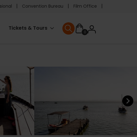
e
sional
Convention Bureau
Film Office
ader
User
Tickets & Tours
0
enu
User menu
accoun
menu
Next ele