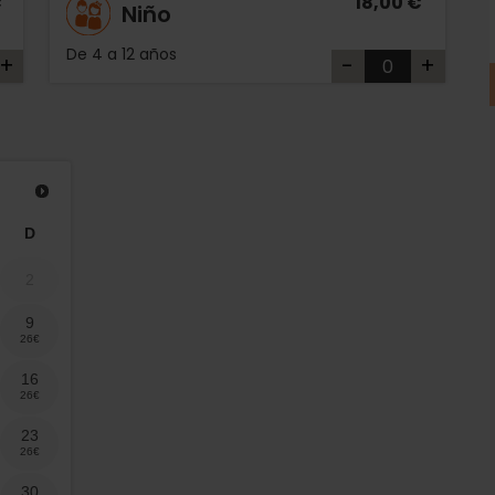
€
18,00 €
Niño
De 4 a 12 años
+
-
+
D
2
9
16
23
30