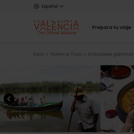
Skip
Español
to
main
Main
content
Prepara tu viaje
navigat
Breadcrumb
Inicio
Tickets & Tours
Actividades gastronó
Previous element