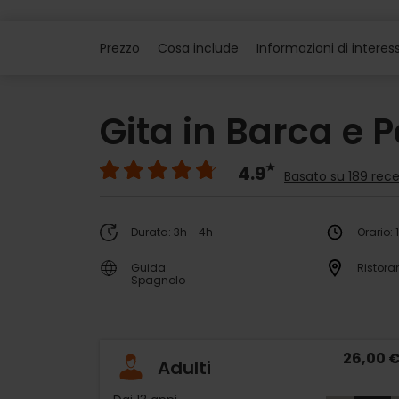
Prezzo
Cosa include
Informazioni di interes
Gita in Barca e P
4.9
Basato su 189 rece
Durata: 3h - 4h
Orario: 
Guida:
Ristora
Spagnolo
26,00 
Adulti