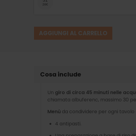
AGGIUNGI AL CARRELLO
Cosa include
Un
giro di circa 45 minuti nelle acq
chiamata albuferenc, massimo 30 pers
Menù
da condividere per ogni tavolo 
4 antipasti.
Una preparazione a base di riso da