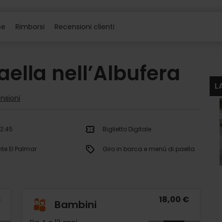
se
Rimborsi
Recensioni clienti
aella nell’Albufera
L
nsioni
12:45
Biglietto Digitale
nte El Palmar
Giro in barca e menù di paella
€
18,00 €
Bambini