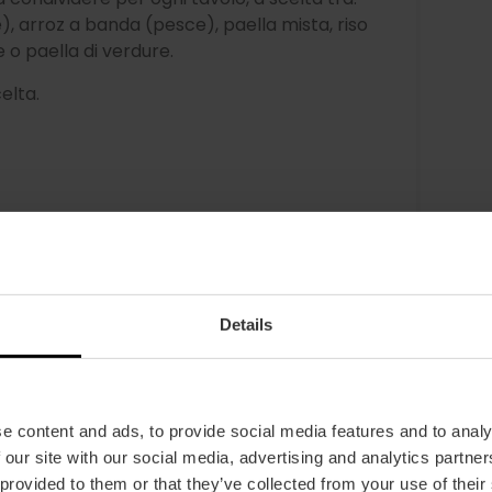
), arroz a banda (pesce), paella mista, riso
re o paella di verdure.
celta.
ica tipicamente valenciana
ver mangiato la paella, e quale modo migliore
Details
tto? Scopri il fascino del
Parco Naturale
auna. Una tranquilla passeggiata nelle acque
adizionale
per poi gustare il prodotto delle
lla zona. Buon appetito!
e content and ads, to provide social media features and to analy
 our site with our social media, advertising and analytics partn
 provided to them or that they’ve collected from your use of their