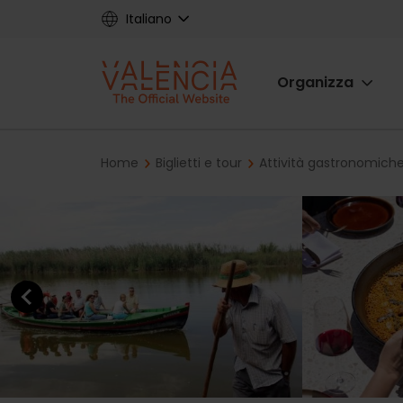
Skip
Italiano
to
main
Main
content
Organizza
navigat
Breadcrumb
Home
Biglietti e tour
Attività gastronomich
Previous element