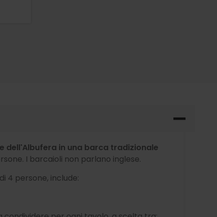
ue dell'Albufera in una barca tradizionale
one. I barcaioli non parlano inglese.
di 4 persone, include:
 condividere per ogni tavolo, a scelta tra: