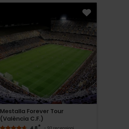
Mestalla Forever Tour
(València C.F.)
4.8
- 92 recensioni