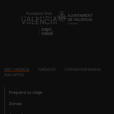
https://fundacion.visitvalencia.com/
Footer
VISIT VALÈNCIA
FUNDACIÓ
CONVENTION BUREAU
FILM OFFICE
domains
Prepara tu viaje
Zonas