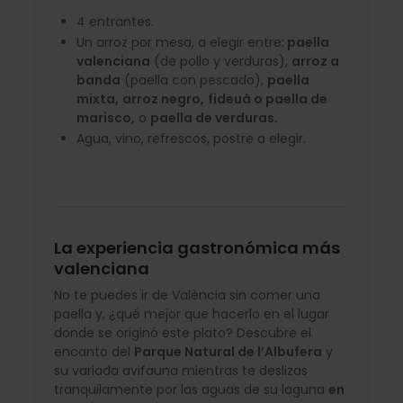
4 entrantes.
Un arroz por mesa, a elegir entre:
paella
valenciana
(de pollo y verduras),
arroz a
banda
(paella con pescado),
paella
mixta,
arroz negro,
fideuà o paella de
marisco,
o
paella de verduras.
Agua, vino, refrescos, postre a elegir.
La experiencia gastronómica más
valenciana
No te puedes ir de València sin comer una
paella y, ¿qué mejor que hacerlo en el lugar
donde se originó este plato? Descubre el
encanto del
Parque Natural de l’Albufera
y
su variada avifauna mientras te deslizas
tranquilamente por las aguas de su laguna
en