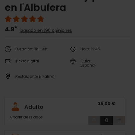
en l'Albufera
4.9
basado en 190 opiniones
Duración: 3h - 4h
Hora: 12:45
Ticket digital
Guía:
Español
Restaurante El Palmar
26,00 €
Adulto
A partir de 13 años
-
+