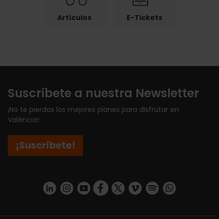
Artículos
E-Tickets
Suscríbete a nuestra Newsletter
¡No te pierdas los mejores planes para disfrutar en
València!
¡Suscríbete!
https://www.linkedin.com/company/turismo-valencia/mycompany/
https://www.instagram.com/visit_valencia/
https://www.youtube.com/user/Turisvale
https://www.facebook.com/turismov
https://twitter.com/Valenciatu
https://vimeo.com/visitva
https://open.spotif
https://api.whatsapp.com/se