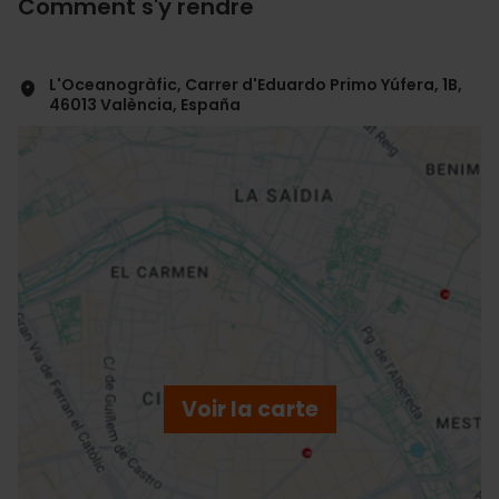
Comment s'y rendre
L'Oceanogràfic, Carrer d'Eduardo Primo Yúfera, 1B,
46013 València, España
ose
ebar
p
Voir la carte
r
ation