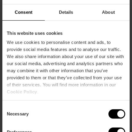
Consent
Details
About
This website uses cookies
We use cookies to personalise content and ads, to
provide social media features and to analyse our traffic.
We also share information about your use of our site with
Billets Combinés: Oceanogràfic & Musée
our social media, advertising and analytics partners who
des Sciences
may combine it with other information that you’ve
4.8
- 277 avis
provided to them or that they’ve collected from your use
of their services. You will find more information in our
10% rabais VLC Tourist Card
Cookie Policy
.
45,40 €
À partir de
Consent
Necessary
Selection
Preferences