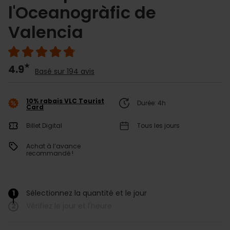
l'Oceanogràfic de
Valencia
4.9
Basé sur 194 avis
10% rabais VLC Tourist
Durée: 4h
Card
Billet Digital
Tous les jours
Achat à l’avance
recommandé !
1
Sélectionnez la quantité et le jour
/
2
Vérifiez le jour et l'heure