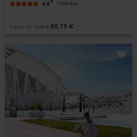
4.9
- 509 avis
65,75 €
À partir de
73,05 €