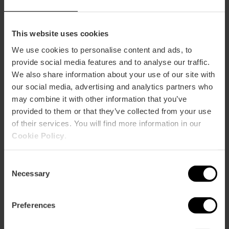
This website uses cookies
Entradas a todo el complejo de la Ciudad
We use cookies to personalise content and ads, to
de las Artes y las Ciencias
provide social media features and to analyse our traffic.
We also share information about your use of our site with
4.8
- 289 opiniones
our social media, advertising and analytics partners who
may combine it with other information that you’ve
10% dto València Tourist Card
provided to them or that they’ve collected from your use
of their services. You will find more information in our
51,25 €
Desde
Cookie Policy
.
Consent
Necessary
Selection
Preferences