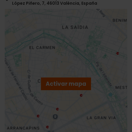
López Piñero, 7, 46013 València, España
ose
ebar
p
Activar mapa
r
ation