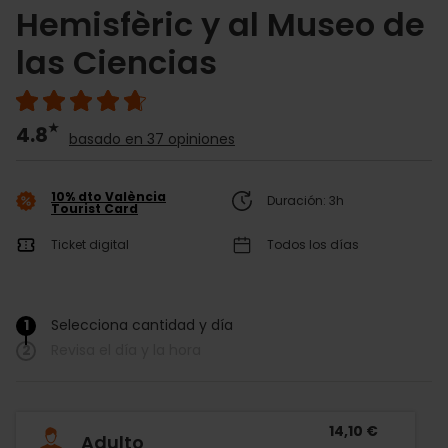
Hemisfèric y al Museo de
las Ciencias
4.8
basado en 37 opiniones
10% dto València
Duración: 3h
Tourist Card
Ticket digital
Todos los días
1
Selecciona cantidad y día
/
2
Revisa el día y la hora
14,10 €
Adulto