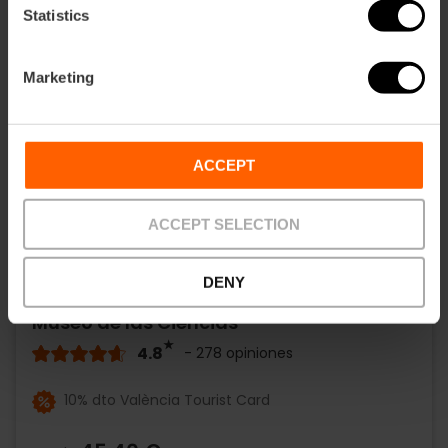
Statistics
Marketing
ACCEPT
ACCEPT SELECTION
DENY
Entrada Combinada al Oceanogràfic y al
Museo de las Ciencias
4.8
- 278 opiniones
10% dto València Tourist Card