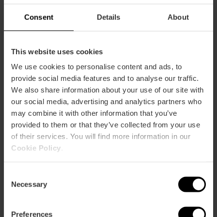
Consent
Details
About
This website uses cookies
We use cookies to personalise content and ads, to
provide social media features and to analyse our traffic.
We also share information about your use of our site with
Entreekaart voor het volledige complex
our social media, advertising and analytics partners who
van de Stad van Kunsten en
may combine it with other information that you’ve
Wetenschappen
provided to them or that they’ve collected from your use
4.8
- 288 beoordelingen
of their services. You will find more information in our
Cookie Policy
.
10% Korting VLC Tourist Card
Consent
51,25 €
Vanaf
Necessary
Selection
Preferences