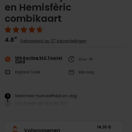
en Hemisfèric
combikaart
4.8
Gebaseerd op 37 beoordelingen
10% Korting VLC Tourist
Duur: 3h
Card
Digitaal Ticket
Elke dag
1
Selecteer hoeveelheid en dag
/
2
Controleer de dag en tijd
14,10 €
Volwassenen