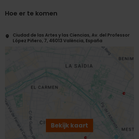
Hoe er te komen
Ciudad de las Artes y las Ciencias, Av. del Professor
López Piñero, 7, 46013 València, España
ose
ebar
p
Bekijk kaart
r
ation