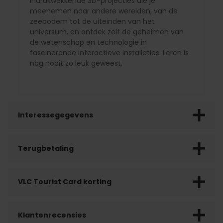
indrukwekkende 3D-projecties die je
meenemen naar andere werelden, van de
zeebodem tot de uiteinden van het
universum, en ontdek zelf de geheimen van
de wetenschap en technologie in
fascinerende interactieve installaties. Leren is
nog nooit zo leuk geweest.
Interessegegevens
Terugbetaling
VLC Tourist Card korting
Klantenrecensies