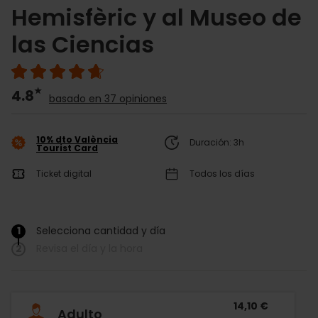
Hemisfèric y al Museo de
las Ciencias
4.8
basado en 37 opiniones
10% dto València
Duración: 3h
Tourist Card
Ticket digital
Todos los días
1
Selecciona cantidad y día
/
2
Revisa el día y la hora
14,10 €
Adulto