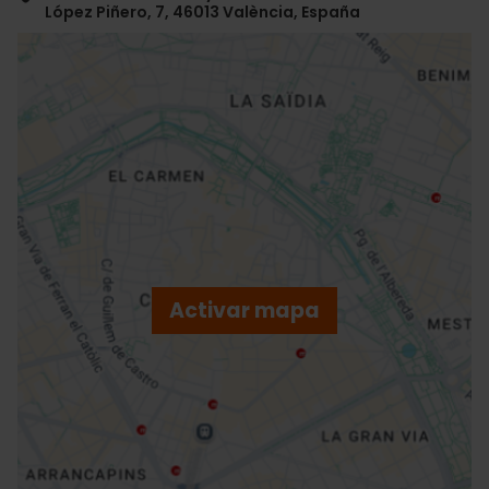
López Piñero, 7, 46013 València, España
ose
ebar
p
Activar mapa
r
ation