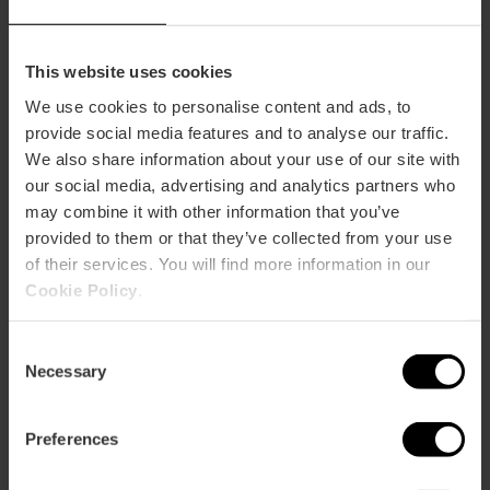
This website uses cookies
Entradas a todo el complejo de la Ciudad
We use cookies to personalise content and ads, to
de las Artes y las Ciencias
provide social media features and to analyse our traffic.
We also share information about your use of our site with
4.8
- 289 opiniones
our social media, advertising and analytics partners who
may combine it with other information that you’ve
10% dto València Tourist Card
provided to them or that they’ve collected from your use
of their services. You will find more information in our
51,25 €
Desde
Cookie Policy
.
Consent
Necessary
Selection
Preferences