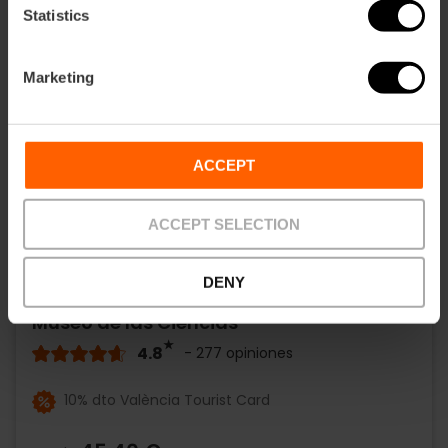
Statistics
Marketing
ACCEPT
ACCEPT SELECTION
DENY
Entrada Combinada al Oceanogràfic y al
Museo de las Ciencias
4.8
- 277 opiniones
10% dto València Tourist Card