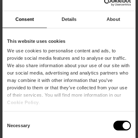
Consent
Details
About
This website uses cookies
We use cookies to personalise content and ads, to
provide social media features and to analyse our traffic.
We also share information about your use of our site with
Eintrittskarte Stadt der Künste und
our social media, advertising and analytics partners who
Wissenschaften
may combine it with other information that you’ve
4.8
- 289 Bewertungen
provided to them or that they’ve collected from your use
of their services. You will find more information in our
10% Rabatt VLC Tourist Card
Cookie Policy
.
51,25 €
Von
Consent
Necessary
Selection