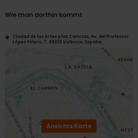
Wie man dorthin kommt
Ciudad de las Artes y las Ciencias, Av. del Professor
López Piñero, 7, 46013 València, España
ose
ebar
p
Ansichts Karte
r
ation