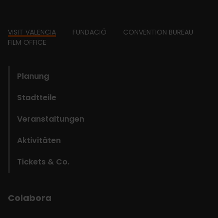
Footer
VISIT VALENCIA
FUNDACIÓ
CONVENTION BUREAU
FILM OFFICE
domains
Planung
Stadtteile
Veranstaltungen
Aktivitäten
Tickets & Co.
Colabora