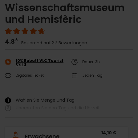
Wissenschaftsmuseum
und Hemisfèric
4.8
Basierend auf 37 Bewertungen
10% Rabatt VLC Tourist
Dauer: 3h
Card
Digitales Ticket
Jeden Tag
1
Wählen Sie Menge und Tag
/
2
Überprüfen Sie den Tag und die Uhrzeit
14,10 €
Erwachsene