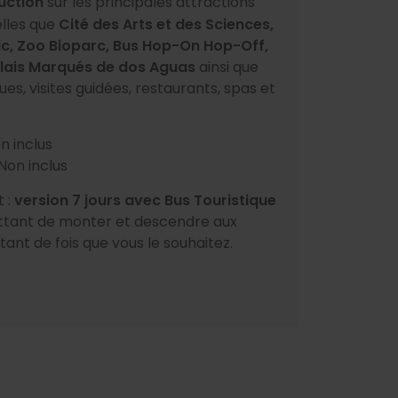
uction
sur les principales attractions
telles que
Cité des Arts et des Sciences,
, Zoo Bioparc, Bus Hop-On Hop-Off,
lais Marqués de dos Aguas
ainsi que
ques, visites guidées, restaurants, spas et
n inclus
Non inclus
 :
version 7 jours avec Bus Touristique
ttant de monter et descendre aux
tant de fois que vous le souhaitez.