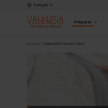
Skip
Français
to
main
Main
content
Préparer
navigat
Breadcrumb
Accueil
Valencia Tourist Card