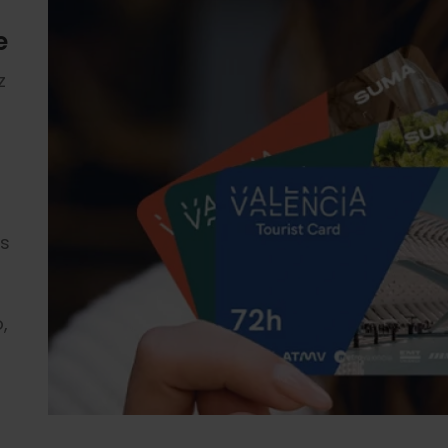
e
z
,
es
,