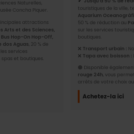
Jusqu’à 50 % de réd
✓
ciences Naturelles,
touristiques de la ville, 
usée Concha Piquer.
Aquarium Oceanogràfic
rincipales attractions
50 % de réduction au
Pa
s Arts et des Sciences,
sur les services touristi
 Bus Hop-On Hop-Off,
boutiques.
e dos Aguas
, 20 % de
❌
Transport urbain :
No
 les services
❌
Tapa avec boisson :
, spas et boutiques.
🟠 Disponible également
rouge 24h
, vous perme
arrêts de votre choix au
Achetez-la ici