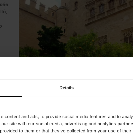
usée
 50
lló,
Dos
a
de
le.
o
les
es
'art
Details
e content and ads, to provide social media features and to analy
 our site with our social media, advertising and analytics partn
 provided to them or that they’ve collected from your use of their