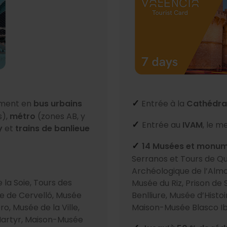
ement en
bus urbains
Entrée à la
Cathédra
✓
s),
métro
(zones AB, y
Entrée au
IVAM
, le m
✓
y
et
trains de banlieue
14 Musées et monum
✓
Serranos et Tours de Qu
Archéologique de l’Almoi
 la Soie, Tours des
Musée du Riz, Prison d
ée de Cervelló, Musée
Benlliure, Musée d’Histo
o, Musée de la Ville,
Maison-Musée Blasco I
Martyr, Maison-Musée