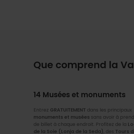
Que comprend la Val
14 Musées et monuments
Entrez
Jusqu'à 50 % de réduction sur les principal
GRATUITEMENT
dans les principaux
monuments et musées
attractions touristiques de la ville telles qu
sans avoir à pren
Seulement dans les modes
La modalité de
7 jours
inclut en exclusivité
24, 48 et 72
de billet à chaque endroit. Profitez de la
Cité des Arts et des Sciences,
Lo
heures
l'entrée gratuite à la
, déplacez-vous confortablement 
Cathédrale de Valen
de la Soie (Lonja de la Seda)
l'Oceanogràfic, le Bioparc, le Bus
, des
Tours d
Valencia avec le transport inclus et profit
Découvrez le mystère du
Saint Graal
dans 