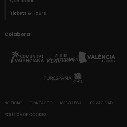
Qué hacer
Tickets & Tours
Colabora
Footer
NOTICIAS
CONTACTO
AVISO LEGAL
PRIVACIDAD
about
POLÍTICA DE COOKIES