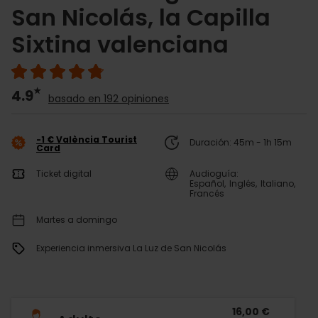
San Nicolás, la Capilla
Sixtina valenciana
4.9
basado en 192 opiniones
-1 € València Tourist
Duración: 45m - 1h 15m
Card
Ticket digital
Audioguía:
Español
Inglés
Italiano
Francés
Martes a domingo
Experiencia inmersiva La Luz de San Nicolás
16,00 €