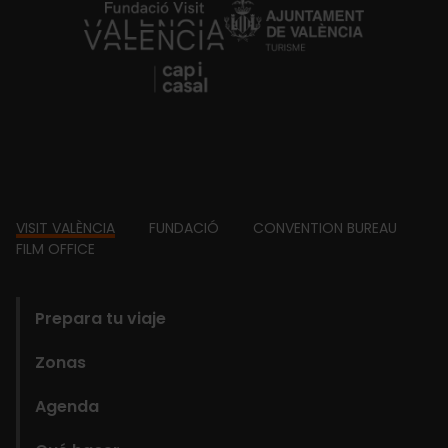
https://fundacion.visitvalencia.com/
Footer
VISIT VALÈNCIA
FUNDACIÓ
CONVENTION BUREAU
FILM OFFICE
domains
Prepara tu viaje
Zonas
Agenda