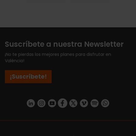
Suscríbete a nuestra Newsletter
¡No te pierdas los mejores planes para disfrutar en
València!
¡Suscríbete!
https://www.linkedin.com/company/turismo-valencia/mycompany/
https://www.instagram.com/visit_valencia/
https://www.youtube.com/user/Turisvale
https://www.facebook.com/turismov
https://twitter.com/Valenciatu
https://vimeo.com/visitva
https://open.spotif
https://api.whatsapp.com/se