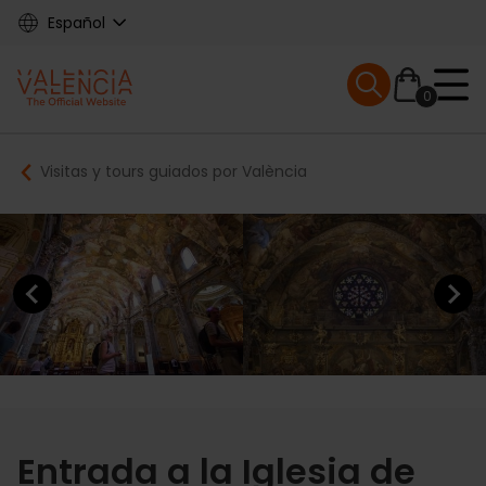
Skip
Español
to
main
Mobile menu ex
content
0
Main
Breadcrumb
Visitas y tours guiados por València
navigation
Previous element
Next elem
Entrada a la Iglesia de