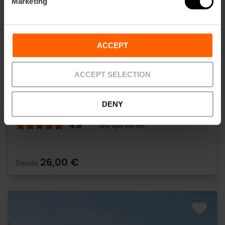
Marketing
ACCEPT
ACCEPT SELECTION
DENY
Paseo en barca y paella en l'Albufera
4.9
- 190 opiniones
26,00 €
Desde