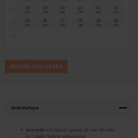
18
19
20
21
22
23
17
25
26
27
28
29
30
24
31
Añadir a la cesta
Qué incluye
Entrada
a la iglesia Iglesia de San Nicolás,
la Capilla Sixtina valenciana.