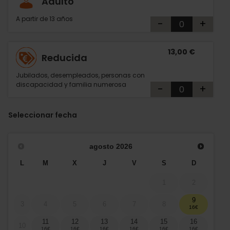
Adulto
A partir de 13 años
-
+
13,00 €
Reducida
Jubilados, desempleados, personas con
discapacidad y familia numerosa
-
+
Seleccionar fecha
agosto
2026
L
M
X
J
V
S
D
1
2
9
3
4
5
6
7
8
11
12
13
14
15
16
10