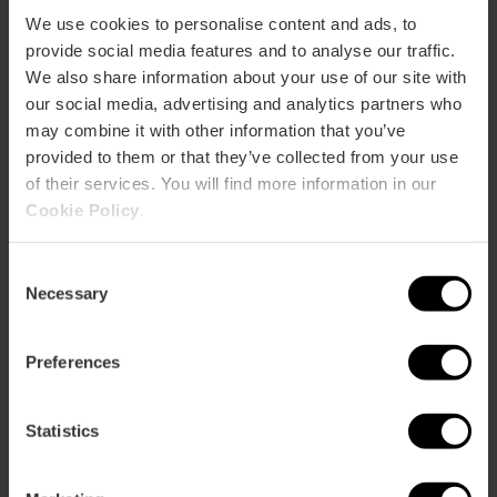
We use cookies to personalise content and ads, to
Valencia Tourist Card 24, 48 y 72 horas
provide social media features and to analyse our traffic.
4.9
We also share information about your use of our site with
- 1, 951 opiniones
our social media, advertising and analytics partners who
10% dto. Exclusivo Web
may combine it with other information that you’ve
provided to them or that they’ve collected from your use
15,30 €
of their services. You will find more information in our
Desde
17,00 €
Cookie Policy
.
Consent
Necessary
Selection
Preferences
Statistics