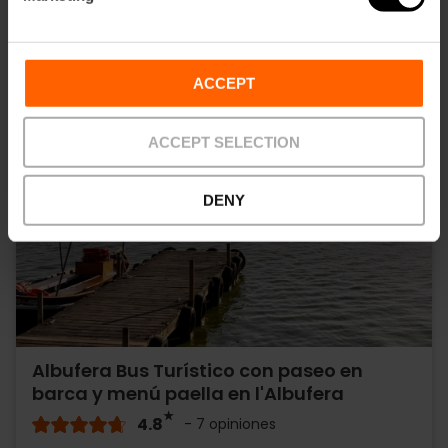
ACCEPT
ACCEPT SELECTION
DENY
Albufera Bus Turístico con paseo en
barca y menú paella en l'Albufera
4.8
- 7 opiniones