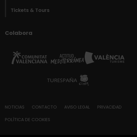
Tickets & Tours
Colabora
Footer
NOTICIAS
CONTACTO
AVISO LEGAL
PRIVACIDAD
about
POLÍTICA DE COOKIES
© Visit València 2026
|
Fundació Visit València