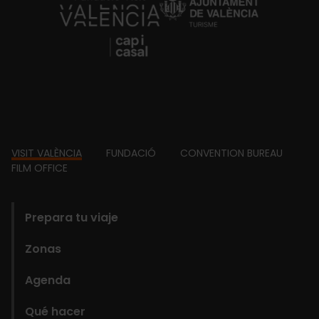
https://fundacion.visitvalencia.com/
Footer
VISIT VALÈNCIA
FUNDACIÓ
CONVENTION BUREAU
FILM OFFICE
domains
Prepara tu viaje
Zonas
Agenda
Qué hacer