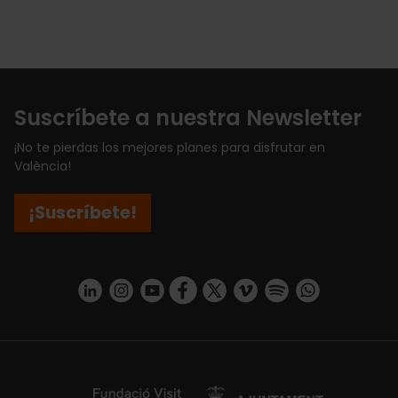
Suscríbete a nuestra Newsletter
¡No te pierdas los mejores planes para disfrutar en
València!
¡Suscríbete!
https://www.linkedin.com/company/turismo-valencia/mycompany/
https://www.instagram.com/visit_valencia/
https://www.youtube.com/user/Turisvale
https://www.facebook.com/turismov
https://twitter.com/Valenciatu
https://vimeo.com/visitva
https://open.spotif
https://api.whatsapp.com/se