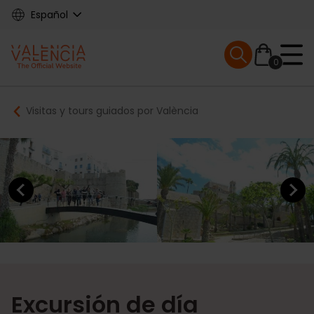
Skip
Español
to
main
Mobile menu ex
content
0
Main
Breadcrumb
Visitas y tours guiados por València
navigation
Previous element
Next elem
Excursión de día