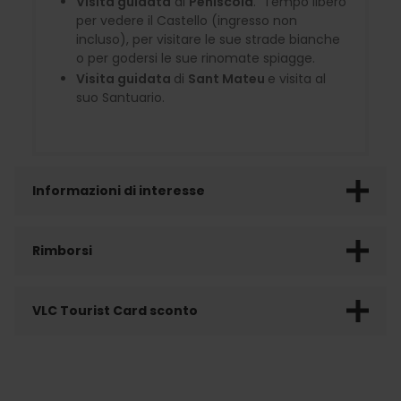
Visita guidata
di
Peñíscola
. Tempo libero
per vedere il Castello (ingresso non
incluso), per visitare le sue strade bianche
o per godersi le sue rinomate spiagge.
Visita guidata
di
Sant Mateu
e visita al
suo Santuario.
Informazioni di interesse
Rimborsi
VLC Tourist Card sconto