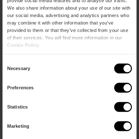
provide social media features and to analyse our traffic.
We also share information about your use of our site with
our social media, advertising and analytics partners who
may combine it with other information that you’ve
provided to them or that they’ve collected from your use
Valencia Tourist Card 7 giorni senza
of their services. You will find more information in our
trasporto
Cookie Policy
.
4.8
- 157 recensioni
Consent
Sconto del 10% Web esclusivo
Necessary
Selection
13,50 €
Da
15,00 €
Preferences
Statistics
Marketing