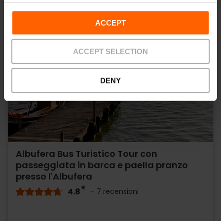
ACCEPT
ACCEPT SELECTION
DENY
Albufera Bus Turistico Tour con
passeggiata in barca e paella pranzo
presso l'Albufera
4.8
- 7 recensioni