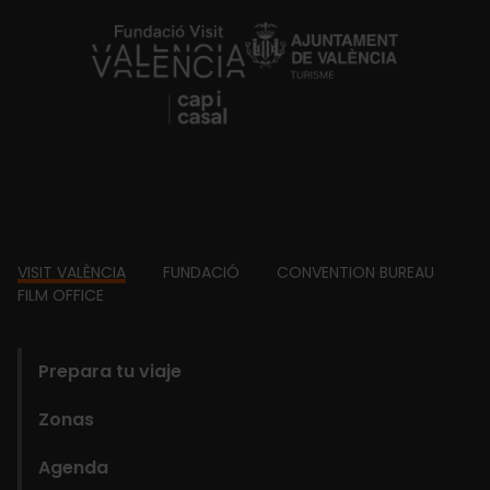
https://fundacion.visitvalencia.com/
Footer
VISIT VALÈNCIA
FUNDACIÓ
CONVENTION BUREAU
FILM OFFICE
domains
Prepara tu viaje
Zonas
Agenda