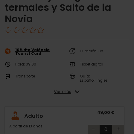
termales y Salto de la
Novia
10% dto València
Duración: 8h
Tourist Card
Hora: 09:00
Ticket digital
Transporte
Guía:
Español
Inglés
Ver más
49,00 €
Adulto
A partir de 13 años
-
+