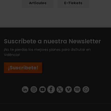
Artículos
E-Tickets
Suscríbete a nuestra Newsletter
¡No te pierdas los mejores planes para disfrutar en
València!
¡Suscríbete!
https://www.linkedin.com/company/turismo-valencia/mycompany/
https://www.instagram.com/visit_valencia/
https://www.youtube.com/user/Turisvale
https://www.facebook.com/turismov
https://twitter.com/Valenciatu
https://vimeo.com/visitva
https://open.spotif
https://api.whatsapp.com/se