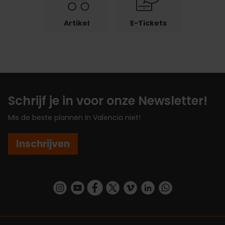
Artikel
E-Tickets
Schrijf je in voor onze Newsletter!
Mis de beste plannen in Valencia niet!
Inschrijven
https://www.instagram.com/visit_valencia/
https://www.youtube.com/user/Turisvalenc
https://www.facebook.com/VisitValenc
https://twitter.com/ValenciaSpan
https://vimeo.com/visitvalen
https://www.linkedin.com/company/turismo-valencia/
https://api.whatsapp.com/send/?