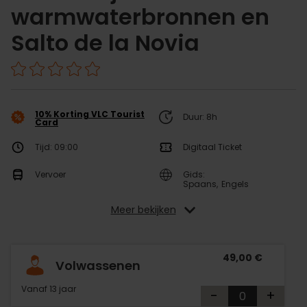
warmwaterbronnen en
Salto de la Novia
10% Korting VLC Tourist
Duur: 8h
Card
Tijd: 09:00
Digitaal Ticket
Vervoer
Gids:
Spaans
Engels
Meer bekijken
49,00 €
Volwassenen
Vanaf 13 jaar
-
+