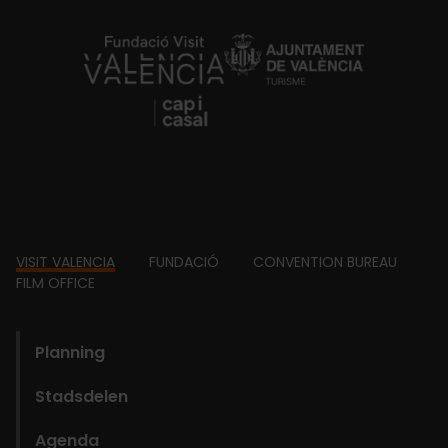
https://fundacion.visitvalencia.com/
Footer
VISIT VALENCIA
FUNDACIÓ
CONVENTION BUREAU
FILM OFFICE
domains
Planning
Stadsdelen
Agenda