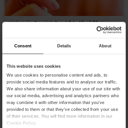
Valencia Tourist Card 24, 48 of 72 uur
4.9
- 1, 951 beoordelingen
10% korting Exclusief web
Consent
Details
About
15,30 €
Vanaf
17,00 €
This website uses cookies
We use cookies to personalise content and ads, to
provide social media features and to analyse our traffic.
We also share information about your use of our site with
our social media, advertising and analytics partners who
may combine it with other information that you’ve
provided to them or that they’ve collected from your use
of their services. You will find more information in our
Cookie Policy
.