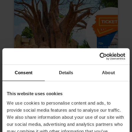
Consent
Details
About
This website uses cookies
Valencia Tourist Card de 72 horas
We use cookies to personalise content and ads, to
y Entrada al Oceanogràfic, al
provide social media features and to analyse our traffic.
Museo de las Ciencias, Hemisfèric
We also share information about your use of our site with
y Bioparc
our social media, advertising and analytics partners who
4.9
- 616 opiniones
may combine it with other information that you’ve