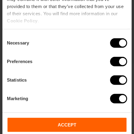
provided to them or that they’ve collected from your use
Duración: 72h
of their services. You will find more information in our
Transporte
Cookie Policy
.
105,63 €
Consent
Desde
113,75 €
Necessary
Selection
Preferences
Statistics
Marketing
Condiciones
Ofertas
FAQs
ACCEPT