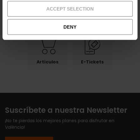
ACCEPT SELECTION
Pagos
Devoluciones
Puntos
recogida
DENY
Artículos
E-Tickets
Suscríbete a nuestra Newsletter
¡No te pierdas los mejores planes para disfrutar en
València!