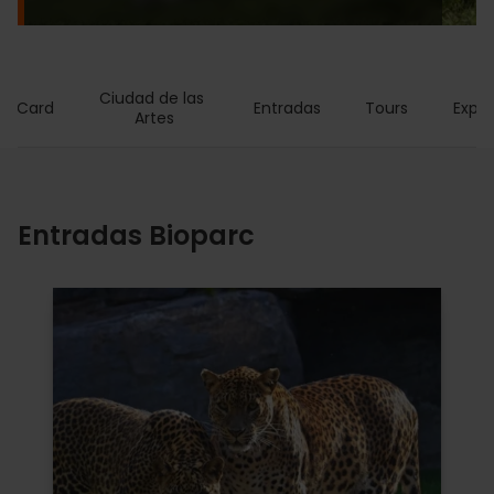
Ciudad de las 
ia Card
Entradas
Tours
Exper
Artes
Entradas Bioparc