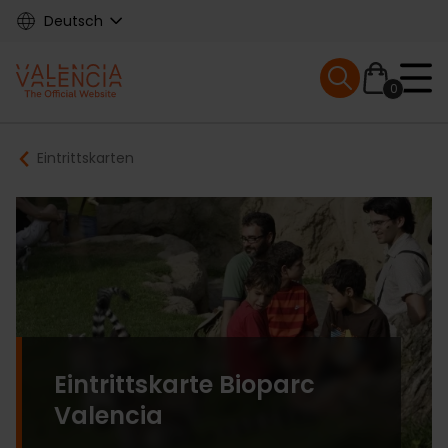
Skip
Deutsch
to
main
Mobile menu ex
content
0
Main
Breadcrumb
Eintrittskarten
navigation
Eintrittskarte Bioparc
Valencia