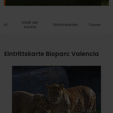
Stadt der 
Card
Eintrittskarten
Touren
A
Künste
Eintrittskarte Bioparc Valencia