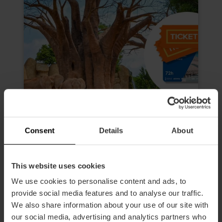
Consent
Details
About
Valencia Tourist Card 72 Stunden
This website uses cookies
und Eintrittskarten für das
We use cookies to personalise content and ads, to
Oceanogràfic, das Museum der
provide social media features and to analyse our traffic.
Wissenschaften, das Hemisfèric
We also share information about your use of our site with
und das Bioparc
our social media, advertising and analytics partners who