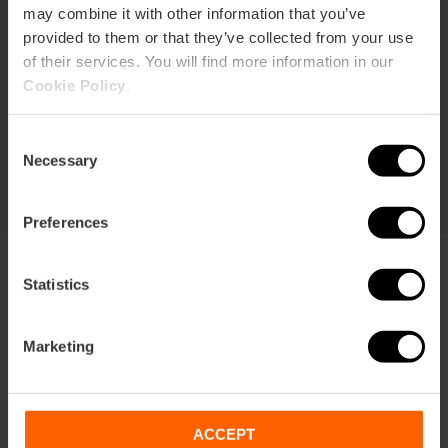
4.9
- 618 Bewertungen
may combine it with other information that you’ve
provided to them or that they’ve collected from your use
Dauer: 72h
of their services. You will find more information in our
Cookie Policy
.
Transport
Consent
105,63 €
Von
113,75 €
Necessary
Selection
Preferences
Statistics
Marketing
Bedingungen
Angebote
FAQs
ACCEPT