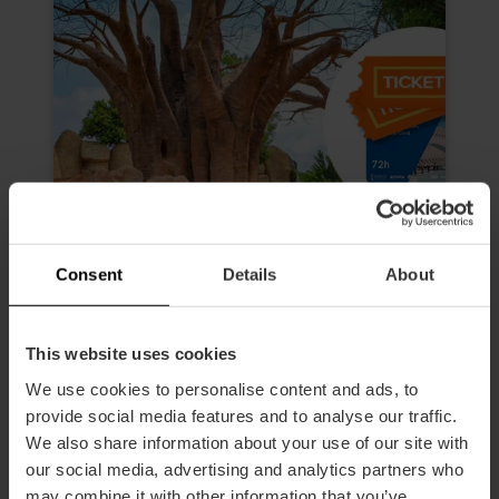
Consent
Details
About
This website uses cookies
Valencia Tourist Card de 72 horas
We use cookies to personalise content and ads, to
y Entrada al Oceanogràfic, al
provide social media features and to analyse our traffic.
Museo de las Ciencias, Hemisfèric
We also share information about your use of our site with
y Bioparc
our social media, advertising and analytics partners who
4.9
- 618 opiniones
may combine it with other information that you’ve