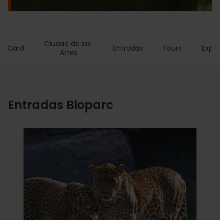
Ciudad de las 
ia Card
Entradas
Tours
Exper
Artes
Entradas Bioparc