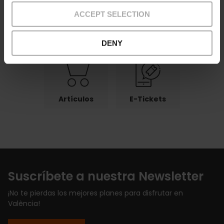
ACCEPT SELECTION
Pagos
Devoluciones
Puntos
recogida
DENY
Artículos
E-Tickets
Suscríbete a nuestra Newsletter
¡No te pierdas los mejores planes para disfrutar en
València!