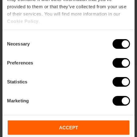
provided to them or that they’ve collected from your use
Duración: 72h
of their services. You will find more information in our
Transporte
Cookie Policy
.
105,63 €
Consent
Desde
113,75 €
Necessary
Selection
Preferences
Statistics
Marketing
Condiciones
Ofertas
FAQs
ACCEPT