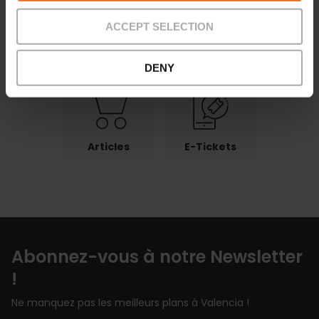
ACCEPT SELECTION
Paiements
Retour
Points de
retrait
DENY
Articles
E-Tickets
Abonnez-vous à notre Newsletter
!
Ne manquez pas les meilleurs plans à Valencia !