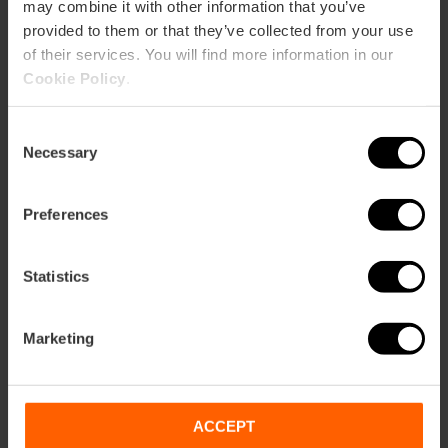
may combine it with other information that you’ve
provided to them or that they’ve collected from your use
Durée: 72h
of their services. You will find more information in our
Transport
Cookie Policy
.
105,63 €
À partir de
113,75 €
Consent
Necessary
Selection
Preferences
Statistics
Marketing
Termes
Offres
FAQs
ACCEPT