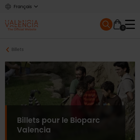
Skip
Français
to
main
Mobile menu ex
content
0
Main
Breadcrumb
Billets
navigation
Billets pour le Bioparc
Valencia