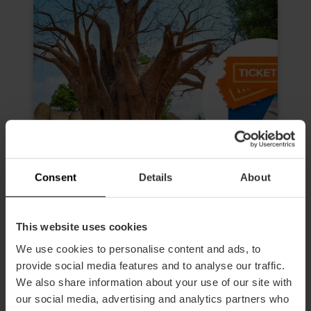
Consent
Details
About
This website uses cookies
We use cookies to personalise content and ads, to
Valencia Tourist Card 72 heures et
provide social media features and to analyse our traffic.
entrée à Oceanogràfic, Musée des
We also share information about your use of our site with
sciences, Hemisfèric et Bioparc
our social media, advertising and analytics partners who
4.9
- 619 avis