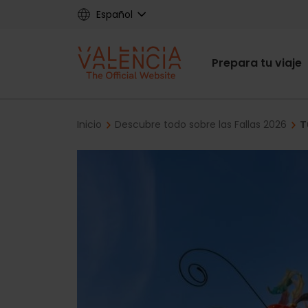
Skip
Español
to
main
Main
content
Prepara tu viaje
navigat
Breadcrumb
Inicio
Descubre todo sobre las Fallas 2026
T