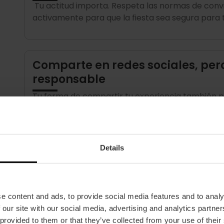
Tu actitud importa. Respeta las normas de convi
activamente para que la fiesta sea segura para 
Comparte en redes sociales, per
responsable
Tu forma de compartir tu experiencia también pro
valores que la hacen especial.
Details
La pólvora es una tradición valen
cuidado es tu responsabilidad
• Utiliza pirotecnia únicamente en zonas habilit
e content and ads, to provide social media features and to analy
sensibles.
 our site with our social media, advertising and analytics partn
• Cuando utilices pirotecnia, mantén la distancia
 provided to them or that they’ve collected from your use of their
respeta el mobiliario urbano.