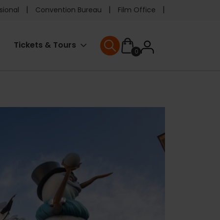
e
sional
Convention Bureau
Film Office
ader
User
Tickets & Tours
0
enu
User menu
accoun
menu