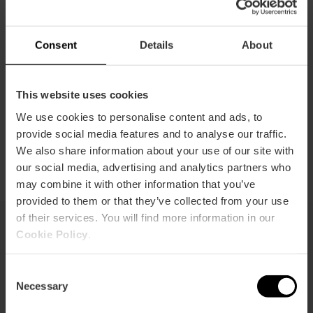
Guide de
Transport
Acheter la
réductions
gratuit
carte
Consent
Details
About
This website uses cookies
We use cookies to personalise content and ads, to
Comment
économiser
provide social media features and to analyse our traffic.
We also share information about your use of our site with
our social media, advertising and analytics partners who
may combine it with other information that you’ve
provided to them or that they’ve collected from your use
of their services. You will find more information in our
Cookie Policy
.
Cela pourrait aussi vous
Consent
intéresser
Necessary
Selection