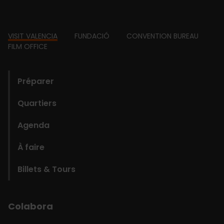
Footer
VISIT VALENCIA
FUNDACIÓ
CONVENTION BUREAU
FILM OFFICE
domains
Préparer
Quartiers
Agenda
À faire
Billets & Tours
Colabora